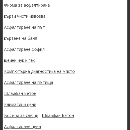
Фирма за асфалтиране
кърти чисти извозва
Асфалтиране на път
къртене на баня
Асфалтиране София
шейни чук и гек
Компютърна диагностика на място
Асфалтиране на пътища
Шлайфан Бетон
Климатици цени
Восъци за свещи
I
Шлайфан Бетон
Асфалтиране цена