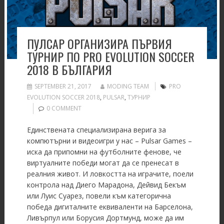
ПУЛСАР ОРГАНИЗИРА ПЪРВИЯ
ТУРНИР ПО PRO EVOLUTION SOCCER
2018 В БЪЛГАРИЯ
SEPTEMBER 21, 2017
MODING TEAM
PRO
EVOLUTION SOCCER 2018
,
PULSAR
,
ТУРНИР
0 COMMENT
Единствената специализирана верига за
компютърни и видеоигри у нас – Pulsar Games –
иска да припомни на футболните фенове, че
виртуалните победи могат да се пренесат в
реалния живот. И ловкостта на играчите, поели
контрола над Диего Марадона, Дейвид Бекъм
или Луис Суарез, повели към категорична
победа дигиталните еквиваленти на Барселона,
Ливърпул или Борусия Дортмунд, може да им