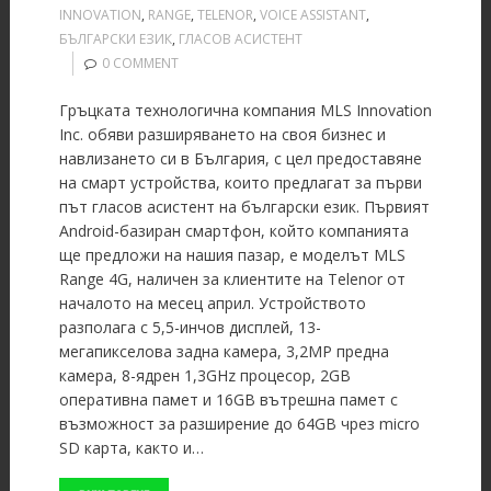
INNOVATION
,
RANGE
,
TELENOR
,
VOICE ASSISTANT
,
БЪЛГАРСКИ ЕЗИК
,
ГЛАСОВ АСИСТЕНТ
0 COMMENT
Гръцката технологична компания MLS Innovation
Inc. обяви разширяването на своя бизнес и
навлизането си в България, с цел предоставяне
на смарт устройства, които предлагат за първи
път гласов асистент на български език. Първият
Android-базиран смартфон, който компанията
ще предложи на нашия пазар, е моделът MLS
Range 4G, наличен за клиентите на Telenor от
началото на месец април. Устройството
разполага с 5,5-инчов дисплей, 13-
мегапикселова задна камера, 3,2MP предна
камера, 8-ядрен 1,3GHz процесор, 2GB
оперативна памет и 16GB вътрешна памет с
възможност за разширение до 64GB чрез micro
SD карта, както и…