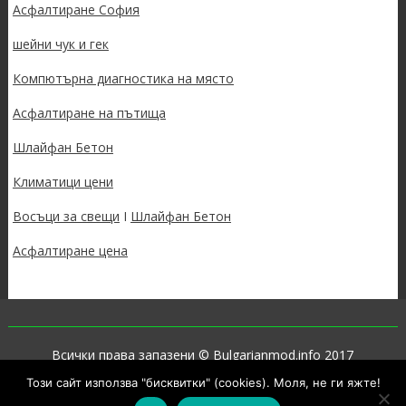
Асфалтиране София
шейни чук и гек
Компютърна диагностика на място
Асфалтиране на пътища
Шлайфан Бетон
Климатици цени
Восъци за свещи
I
Шлайфан Бетон
Асфалтиране цена
Всички права запазени © Bulgarianmod.info 2017
Този сайт използва "бисквитки" (cookies). Моля, не ги яжте!
Proudly powered by WordPress
|
Theme: SuperNews by
Acme