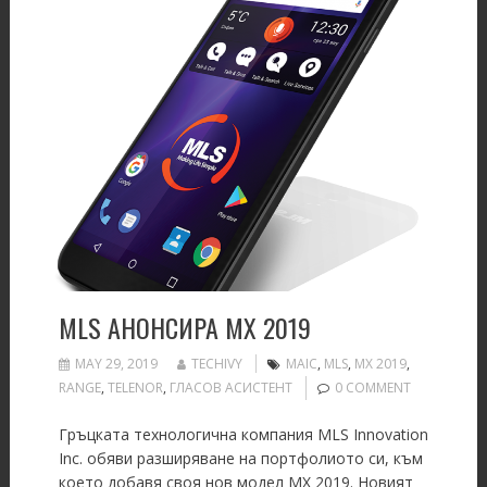
MLS АНОНСИРА MX 2019
MAY 29, 2019
TECHIVY
MAIC
,
MLS
,
MX 2019
,
RANGE
,
TELENOR
,
ГЛАСОВ АСИСТЕНТ
0 COMMENT
Гръцката технологична компания MLS Innovation
Inc. обяви разширяване на портфолиото си, към
което добавя своя нов модел MX 2019. Новият