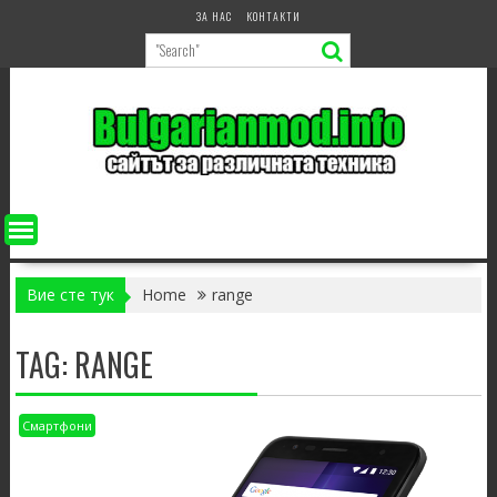
Skip
ЗА НАС
КОНТАКТИ
to
content
Вие сте тук
Home
range
TAG:
RANGE
Смартфони