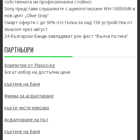
собствената ни професионална стойнос
Sony представи слушалките с шумопотискане WH-1000XM6 в
нов цвят „Olive Gray“
Смарт оферти с до 90% отстъпка за над 150 устройства от
Vivacom през август
24 български банди завладяват рок фест “Вълча пътека”
ПАРТНЬОРИ
Компютри от Plasico.bg
Богат избор на достъпни цени
къртене на баня
Фирма за асфалтиране
кърти чисти извозва
Асфалтиране на път
къртене на баня