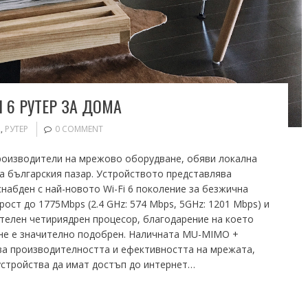
I 6 РУТЕР ЗА ДОМА
A
,
РУТЕР
0 COMMENT
производители на мрежово оборудване, обяви локална
за българския пазар. Устройството представлява
набден с най-новото Wi-Fi 6 поколение за безжична
рост до 1775Mbps (2.4 GHz: 574 Mbps, 5GHz: 1201 Mbps) и
телен четириядрен процесор, благодарение на което
не е значително подобрен. Наличната MU-MIMO +
а производителността и ефективността на мрежата,
устройства да имат достъп до интернет…