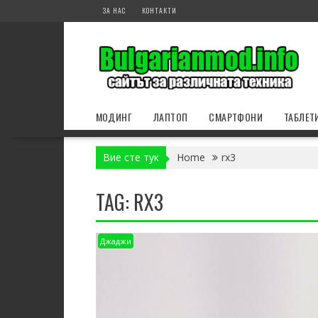
Skip
ЗА НАС
КОНТАКТИ
to
content
МОДИНГ
ЛАПТОП
СМАРТФОНИ
ТАБЛЕТ
Вие сте тук
Home
rx3
TAG:
RX3
Джаджи