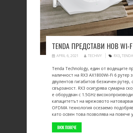
TENDA ПРЕДСТАВИ НОВ WI-F
APRIL 6, 2021
TECHIVY
RX3
,
TEND
Tenda Technology, един от водещите 
наличност на RX3 AX1800Wi-Fi 6 рутер 
двулентов гигабитов безжичен рутер, с
свързаност. RX3 осигурява сумарна ско
е оборудван с 1.5GHz високопроизводи
капацитетът на мрежовото натоварва
OFDMA технология осезаемо подобряв
като освен това позволява на повече 
ВИЖ ПОВЕЧЕ