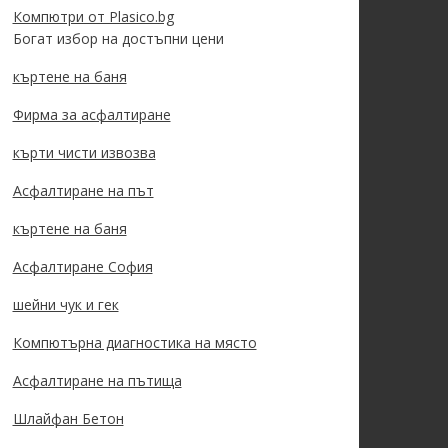
Компютри от Plasico.bg
Богат избор на достъпни цени
къртене на баня
Фирма за асфалтиране
кърти чисти извозва
Асфалтиране на път
къртене на баня
Асфалтиране София
шейни чук и гек
Компютърна диагностика на място
Асфалтиране на пътища
Шлайфан Бетон