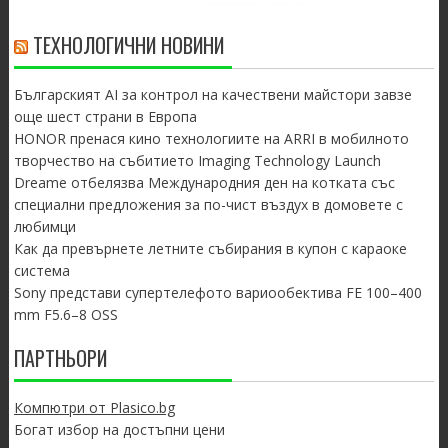
ТЕХНОЛОГИЧНИ НОВИНИ
Българският AI за контрол на качествени майстори завзе
още шест страни в Европа
HONOR пренася кино технологиите на ARRI в мобилното
творчество на събитието Imaging Technology Launch
Dreame отбелязва Международния ден на котката със
специални предложения за по-чист въздух в домовете с
любимци
Как да превърнете летните събирания в купон с караоке
система
Sony представи супертелефото вариообектива FE 100–400
mm F5.6–8 OSS
ПАРТНЬОРИ
Компютри от Plasico.bg
Богат избор на достъпни цени