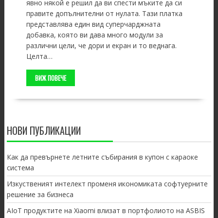
явно някой е решил да ви спести мъките да си
правите допълнителни от нулата. Тази платка
представлява един вид суперчарджната
добавка, която ви дава много модули за
различни цели, че дори и екран и то веднага.
Целта…
ВИЖ ПОВЕЧЕ
НОВИ ПУБЛИКАЦИИ
Как да превърнете летните събирания в купон с караоке
система
Изкуственият интелект променя икономиката софтуерните
решение за бизнеса
AIoT продуктите на Xiaomi влизат в портфолиото на ASBIS