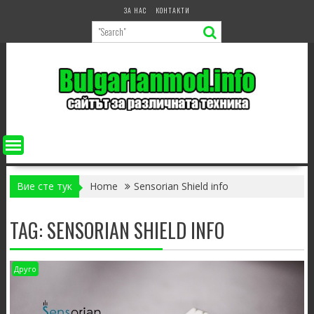
Skip
ЗА НАС
КОНТАКТИ
to
content
Вие сте тук
Home
Sensorian Shield info
TAG:
SENSORIAN SHIELD INFO
Друго