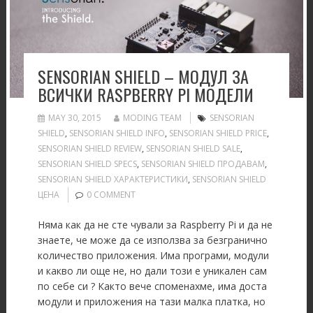
SENSORIAN SHIELD – МОДУЛ ЗА
ВСИЧКИ RASPBERRY PI МОДЕЛИ
MAY 30, 2015
MODING TEAM
SENSORIAN
SHIELD
,
SENSORIAN SHIELD INFO
,
SENSORIAN SHIELD PRICE
,
SENSORIAN SHIELD REVIEW
,
SENSORIAN SHIELD SALE
,
SENSORIAN SHIELD SPECS
,
SENSORIAN SHIELD ПРОДАВАМ
,
SENSORIAN SHIELD ХАРАКТЕРИСТИКИ
,
SENSORIAN SHIELD
ЦЕНА
0 COMMENT
Няма как да не сте чували за Raspberry Pi и да не
знаете, че може да се използва за безгранично
количество приложения. Има програми, модули
и какво ли още не, но дали този е уникален сам
по себе си ? Както вече споменахме, има доста
модули и приложения на тази малка платка, но