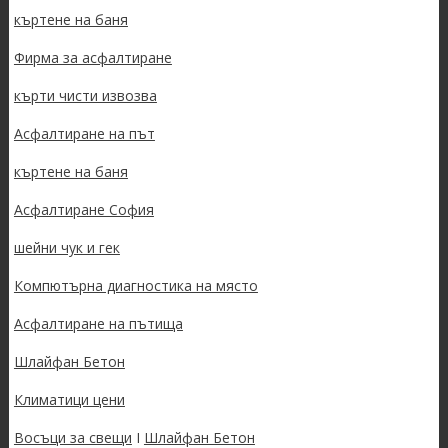
къртене на баня
Фирма за асфалтиране
кърти чисти извозва
Асфалтиране на път
къртене на баня
Асфалтиране София
шейни чук и гек
Компютърна диагностика на място
Асфалтиране на пътища
Шлайфан Бетон
Климатици цени
Восъци за свещи
I
Шлайфан Бетон