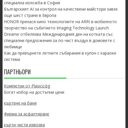
специална изложба в София
Българският AI за контрол на качествени майстори завзе
още шест страни в Европа
HONOR пренася кино технологиите на ARRI в мобилното
творчество на събитието Imaging Technology Launch
Dreame отбелязва Международния ден на котката със
специални предложения за по-чист въздух в домовете с
любимци
Как да превърнете летните събирания в купон с караоке
система
ПАРТНЬОРИ
Компютри от Plasico.bg
Богат избор на достъпни цени
къртене на баня
Фирма за асфалтиране
кърти чисти извозва