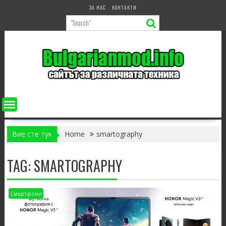
Skip
ЗА НАС
КОНТАКТИ
to
content
Вие сте тук
Home
smartography
TAG:
SMARTOGRAPHY
Смартфони