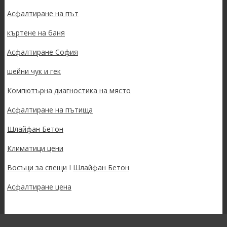
Асфалтиране на път
къртене на баня
Асфалтиране София
шейни чук и гек
Компютърна диагностика на място
Асфалтиране на пътища
Шлайфан Бетон
Климатици цени
Восъци за свещи
I
Шлайфан Бетон
Асфалтиране цена