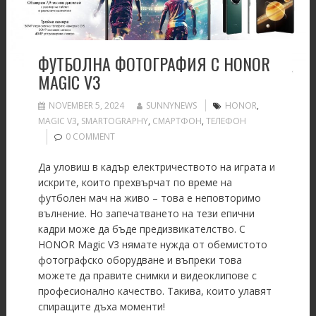
ФУТБОЛНА ФОТОГРАФИЯ С HONOR
MAGIC V3
NOVEMBER 5, 2024
SUNNYNEWS
HONOR
,
MAGIC V3
,
SMARTOGRAPHY
,
СМАРТФОН
,
ТЕЛЕФОН
0 COMMENT
Да уловиш в кадър електричеството на играта и
искрите, които прехвърчат по време на
футболен мач на живо – това е неповторимо
вълнение. Но запечатването на тези епични
кадри може да бъде предизвикателство. С
HONOR Magic V3 нямате нужда от обемистото
фотографско оборудване и въпреки това
можете да правите снимки и видеоклипове с
професионално качество. Такива, които улавят
спиращите дъха моменти!