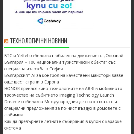
ТЕХНОЛОГИЧНИ НОВИНИ
БТС и Yettel отбелязват юбилея на движението „Опознай
България – 100 национални туристически обекта“ със
специална изложба в София
Българският AI за контрол на качествени майстори завзе
още шест страни в Европа
HONOR пренася кино технологиите на ARRI в мобилното
творчество на събитието Imaging Technology Launch
Dreame отбелязва Международния ден на котката със
специални предложения за по-чист въздух в домовете с
любимци
Как да превърнете летните събирания в купон с караоке
система