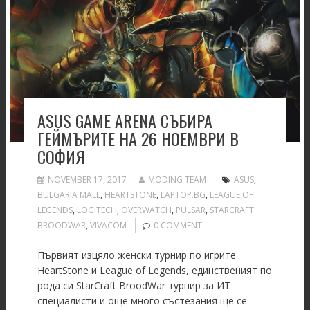
ASUS GAME ARENA СЪБИРА
ГЕЙМЪРИТЕ НА 26 НОЕМВРИ В
СОФИЯ
NOVEMBER 17, 2017
MODING TEAM
ASUS
,
BULGARIA MALL
,
HEARTSTONE
,
LAPTOP.BG
,
LEAGUE OF
LEGENDS
,
LOGITECH
,
OVERWATCH
,
PULSAR
,
STARCRAFT
BROODWAR
,
VIVACOM
0 COMMENT
Първият изцяло женски турнир по игрите
HeartStone и League of Legends, единственият по
рода си StarCraft BroodWar турнир за ИТ
специалисти и още много състезания ще се