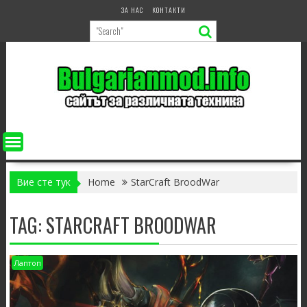
Skip
ЗА НАС
КОНТАКТИ
to
content
Вие сте тук
Home
StarCraft BroodWar
TAG:
STARCRAFT BROODWAR
Лаптоп