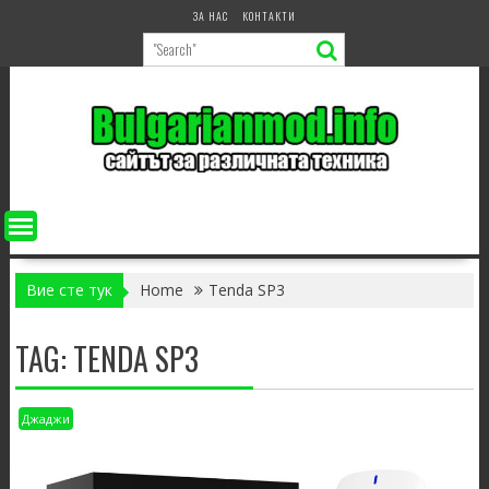
Skip
ЗА НАС
КОНТАКТИ
to
content
Вие сте тук
Home
Tenda SP3
TAG:
TENDA SP3
Джаджи