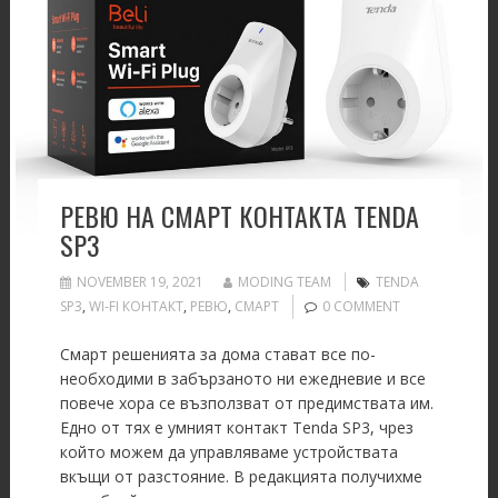
РЕВЮ НА СМАРТ КОНТАКТА TENDA
SP3
NOVEMBER 19, 2021
MODING TEAM
TENDA
SP3
,
WI-FI КОНТАКТ
,
РЕВЮ
,
СМАРТ
0 COMMENT
Смарт решенията за дома стават все по-
необходими в забързаното ни ежедневие и все
повече хора се възползват от предимствата им.
Едно от тях е умният контакт Tenda SP3, чрез
който можем да управляваме устройствата
вкъщи от разстояние. В редакцията получихме