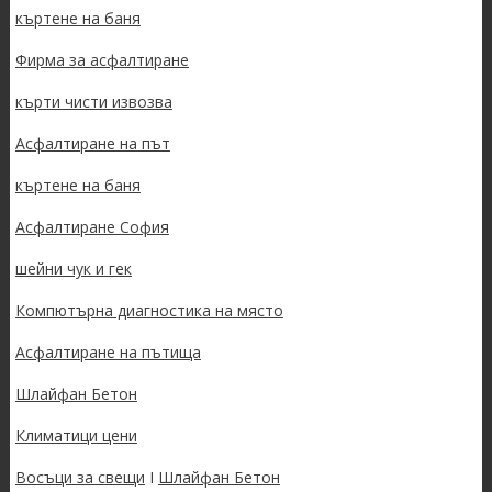
къртене на баня
Фирма за асфалтиране
кърти чисти извозва
Асфалтиране на път
къртене на баня
Асфалтиране София
шейни чук и гек
Компютърна диагностика на място
Асфалтиране на пътища
Шлайфан Бетон
Климатици цени
Восъци за свещи
I
Шлайфан Бетон