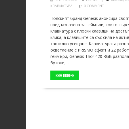
КЛАВИАТУРА
0 COMMENT
Полският бранд Genesis анонсира своя
предназначена за геймъри, които тър
клавиатура с плоски клавиши на достъ
клика, а клавишите са със сила на акти
тактилно усещане. Клавиатурата разпо
осветление с PRISMO ефект и 22 работ
геймъри, Genesis Thor 420 RGB разпола
бутони,…
ВИЖ ПОВЕЧЕ