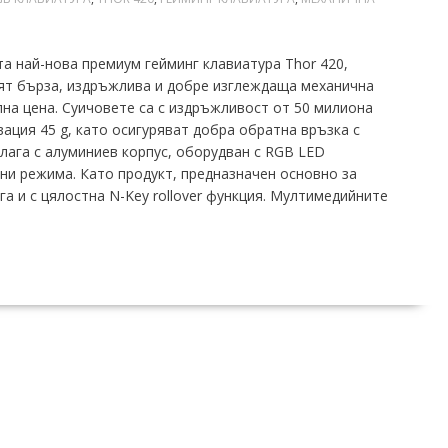
та най-нова премиум гейминг клавиатура Thor 420,
сят бърза, издръжлива и добре изглеждаща механична
пна цена. Суичовете са с издръжливост от 50 милиона
вация 45 g, като осигуряват добра обратна връзка с
лага с алуминиев корпус, оборудван с RGB LED
ни режима. Като продукт, предназначен основно за
га и с цялостна N-Key rollover функция. Мултимедийните