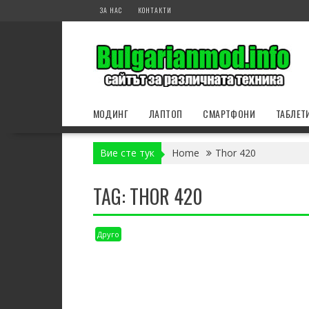
Skip
ЗА НАС
КОНТАКТИ
to
content
МОДИНГ
ЛАПТОП
СМАРТФОНИ
ТАБЛЕТ
Вие сте тук
Home
Thor 420
TAG:
THOR 420
Друго