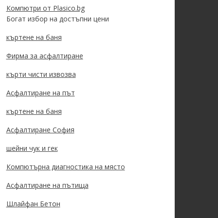
Компютри от Plasico.bg
Богат избор на достъпни цени
къртене на баня
Фирма за асфалтиране
кърти чисти извозва
Асфалтиране на път
къртене на баня
Асфалтиране София
шейни чук и гек
Компютърна диагностика на място
Асфалтиране на пътища
Шлайфан Бетон