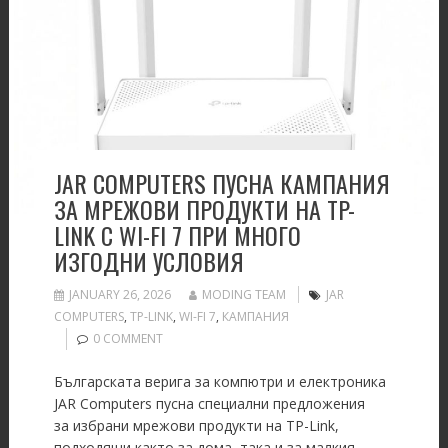
JAR COMPUTERS ПУСНА КАМПАНИЯ
ЗА МРЕЖОВИ ПРОДУКТИ НА TP-
LINK С WI-FI 7 ПРИ МНОГО
ИЗГОДНИ УСЛОВИЯ
JANUARY 26, 2026
MODING TEAM
JAR
COMPUTERS
,
TP-LINK
,
WI-FI 7
,
КАМПАНИЯ
0 COMMENT
Българската верига за компютри и електроника
JAR Computers пусна специални предложения
за избрани мрежови продукти на TP-Link,
подходящи както за дома, така и за малкия