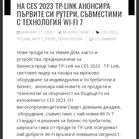
НА CES 2023 TP-LINK АНОНСИРА
ПЪРВИТЕ СИ РУТЕРИ, СЪВМЕСТИМИ
С ТЕХНОЛОГИЯ WI-FI 7
JANUARY 11, 2023
MODING TEAM
CES 2023
,
TP-LINK
,
WI-FI 7
,
РУТЕР
,
ТЕХНОЛОГИЯ
0 COMMENT
Нови продукти за Умния Дом, както и
устройства, предназначени за
бизнеса представи TP-Link на CES 2023 TP-Link,
световен лидер на пазара на мрежово
оборудване за индивидуални и потребители и
бизнес, анонсира най-новите си продукти и
технологии за свързаност на бъдещето на
изложението CES 2023. От
високопроизводителни Смарт домашни джаджи,
оборудване, съвместимо с най-новия Wi-Fi 7
стандарт и решения за бизнес потребители,
широката гама от продукти TP-Link осигуряват
най-добрите Wi-Fi връзки и повишена сигурност,