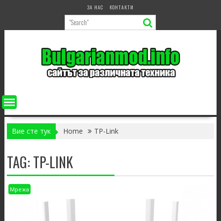
Skip
ЗА НАС
КОНТАКТИ
to
content
Вие сте тук
Home
TP-Link
TAG:
TP-LINK
Мрежа