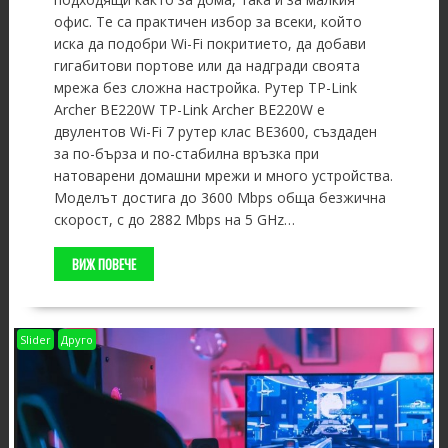
офис. Те са практичен избор за всеки, който
иска да подобри Wi-Fi покритието, да добави
гигабитови портове или да надгради своята
мрежа без сложна настройка. Рутер TP-Link
Archer BE220W TP-Link Archer BE220W е
двулентов Wi-Fi 7 рутер клас BE3600, създаден
за по-бърза и по-стабилна връзка при
натоварени домашни мрежи и много устройства.
Моделът достига до 3600 Mbps обща безжична
скорост, с до 2882 Mbps на 5 GHz…
ВИЖ ПОВЕЧЕ
Slider
Друго