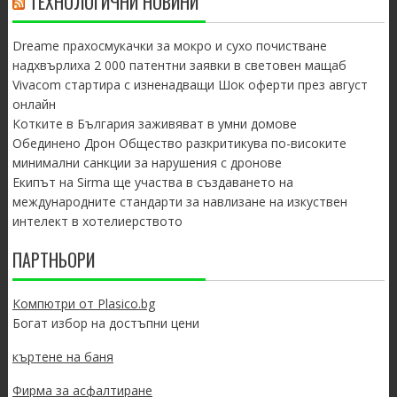
ТЕХНОЛОГИЧНИ НОВИНИ
Dreame прахосмукачки за мокро и сухо почистване
надхвърлиха 2 000 патентни заявки в световен мащаб
Vivacom стартира с изненадващи Шок оферти през август
онлайн
Котките в България заживяват в умни домове
Обединено Дрон Общество разкритикува по-високите
минимални санкции за нарушения с дронове
Екипът на Sirma ще участва в създаването на
международните стандарти за навлизане на изкуствен
интелект в хотелиерството
ПАРТНЬОРИ
Компютри от Plasico.bg
Богат избор на достъпни цени
къртене на баня
Фирма за асфалтиране