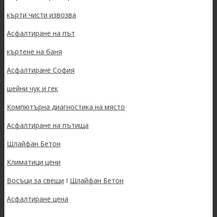
кърти чисти извозва
Асфалтиране на път
къртене на баня
Асфалтиране София
шейни чук и гек
Компютърна диагностика на място
Асфалтиране на пътища
Шлайфан Бетон
Климатици цени
Восъци за свещи
I
Шлайфан Бетон
Асфалтиране цена