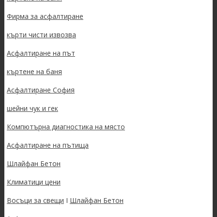
Фирма за асфалтиране
кърти чисти извозва
Асфалтиране на път
къртене на баня
Асфалтиране София
шейни чук и гек
Компютърна диагностика на място
Асфалтиране на пътища
Шлайфан Бетон
Климатици цени
Восъци за свещи
I
Шлайфан Бетон