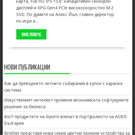
карта, Full HD IPS 15.6” капацитивен сензорен
дисплей и XPG Gen4 PCIe високоскоростно M.2
SSD. По думите на Алекс Йън, главен директор
по игри и…
ВИЖ ПОВЕЧЕ
НОВИ ПУБЛИКАЦИИ
Как да превърнете летните събирания в купон с караоке
система
Изкуственият интелект променя икономиката софтуерните
решение за бизнеса
AIoT продуктите на Xiaomi влизат в портфолиото на ASBIS
България
Brother представя нова серия цветни лазерни устройства за