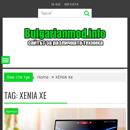
Skip
ЗА НАС
КОНТАКТИ
to
content
Вие сте тук
Home
XENIA Xe
TAG:
XENIA XE
Лаптоп