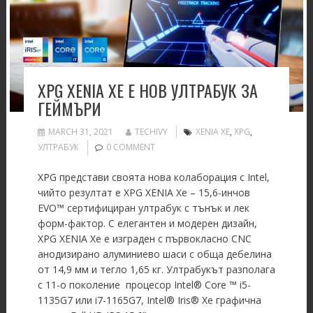
XPG XENIA XE Е НОВ УЛТРАБУК ЗА
ГЕЙМЪРИ
MARCH 31, 2021
TECHIVY
XENIA XE
,
XPG
,
УЛТРАБУК
0 COMMENT
XPG представи своята нова колаборация с Intel,
чийто резултат е XPG XENIA Xe – 15,6-инчов
EVO™ сертифициран ултрабук с тънък и лек
форм-фактор. С елегантен и модерен дизайн,
XPG XENIA Xe е изграден с първокласно CNC
анодизирано алуминиево шаси с обща дебелина
от 14,9 мм и тегло 1,65 кг. Ултрабукът разполага
с 11-о поколение процесор Intel® Core ™ i5-
1135G7 или i7-1165G7, Intel® Iris® Xe графична