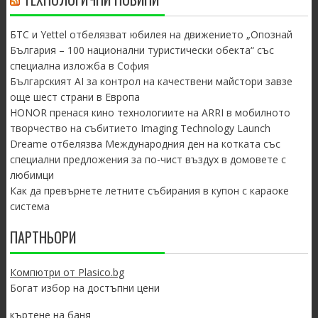
БТС и Yettel отбелязват юбилея на движението „Опознай
България – 100 национални туристически обекта“ със
специална изложба в София
Българският AI за контрол на качествени майстори завзе
още шест страни в Европа
HONOR пренася кино технологиите на ARRI в мобилното
творчество на събитието Imaging Technology Launch
Dreame отбелязва Международния ден на котката със
специални предложения за по-чист въздух в домовете с
любимци
Как да превърнете летните събирания в купон с караоке
система
ПАРТНЬОРИ
Компютри от Plasico.bg
Богат избор на достъпни цени
къртене на баня