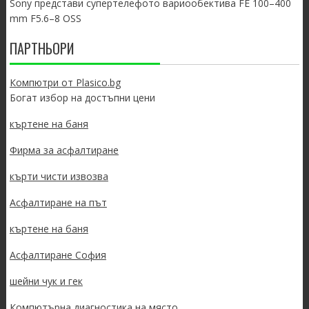
Sony представи супертелефото вариообектива FE 100–400
mm F5.6–8 OSS
ПАРТНЬОРИ
Компютри от Plasico.bg
Богат избор на достъпни цени
къртене на баня
Фирма за асфалтиране
кърти чисти извозва
Асфалтиране на път
къртене на баня
Асфалтиране София
шейни чук и гек
Компютърна диагностика на място