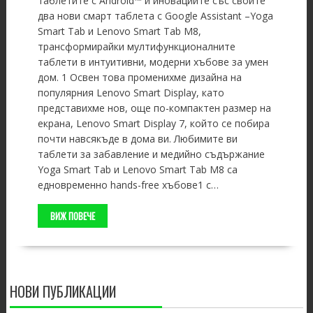
таблетите с Android™ и иновациите със своите
два нови смарт таблета с Google Assistant –Yoga
Smart Tab и Lenovo Smart Tab M8,
трансформирайки мултифункционалните
таблети в интуитивни, модерни хъбове за умен
дом. 1 Освен това променихме дизайна на
популярния Lenovo Smart Display, като
представихме нов, още по-компактен размер на
екрана, Lenovo Smart Display 7, който се побира
почти навсякъде в дома ви. Любимите ви
таблети за забавление и медийно съдържание
Yoga Smart Tab и Lenovo Smart Tab M8 са
едновременно hands-free хъбове1 с…
ВИЖ ПОВЕЧЕ
НОВИ ПУБЛИКАЦИИ