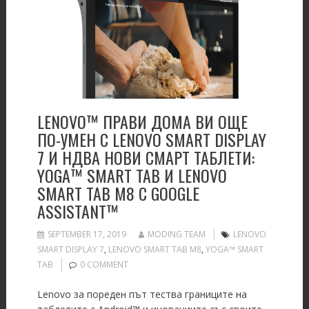
LENOVO™ ПРАВИ ДОМА ВИ ОЩЕ
ПО-УМЕН С LENOVO SMART DISPLAY
7 И НДВА НОВИ СМАРТ ТАБЛЕТИ:
YOGA™ SMART TAB И LENOVO
SMART TAB M8 С GOOGLE
ASSISTANT™
SEPTEMBER 17, 2019
MODING TEAM
LENOVO
SMART DISPLAY 7
,
LENOVO SMART TAB M8
,
YOGA™ SMART
TAB
0 COMMENT
Lenovo за пореден път тества границите на