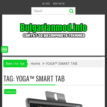
Skip
ЗА НАС
КОНТАКТИ
to
content
Вие сте тук
Home
YOGA™ SMART TAB
TAG:
YOGA™ SMART TAB
Таблети