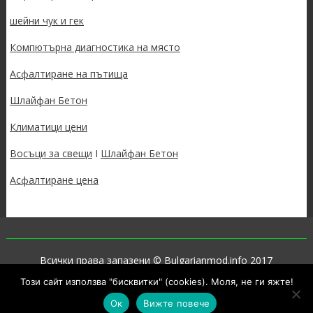
шейни чук и гек
Компютърна диагностика на място
Асфалтиране на пътища
Шлайфан Бетон
Климатици цени
Восъци за свещи
I
Шлайфан Бетон
Асфалтиране цена
Всички права запазени © Bulgarianmod.info 2017
Този сайт използва "бисквитки" (cookies). Моля, не ги яжте!
Proudly powered by WordPress
|
Theme: SuperNews by
Acme
Themes
Ок
Вижте повече