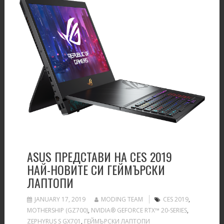
ASUS ПРЕДСТАВИ НА CES 2019
НАЙ-НОВИТЕ СИ ГЕЙМЪРСКИ
ЛАПТОПИ
JANUARY 17, 2019
MODING TEAM
CES 2019
,
MOTHERSHIP (GZ700)
,
NVIDIA® GEFORCE RTX™ 20-SERIES
,
ZEPHYRUS S GX701
,
ГЕЙМЪРСКИ ЛАПТОПИ