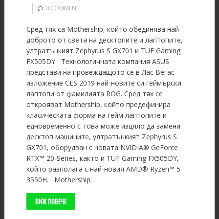
0 COMMENT
Сред тях са Mothership, който обединява най-
доброто от света на десктопите и лаптопите,
ултратънкият Zephyrus S GX701 и TUF Gaming
FX505DY Технологичната компания ASUS
представи на провеждащото се в Лас Вегас
изложение CES 2019 най-новите си геймърски
лаптопи от фамилията ROG. Сред тях се
открояват Mothership, който предефинира
класическата форма на гейм лаптопите и
едновременно с това може изцяло да замени
десктоп машините, ултратънкият Zephyrus S
GX701, оборудван с новата NVIDIA® GeForce
RTX™ 20-Series, както и TUF Gaming FX505DY,
който разполага с най-новия AMD® Ryzen™ 5
3550H. Mothership…
ВИЖ ПОВЕЧЕ