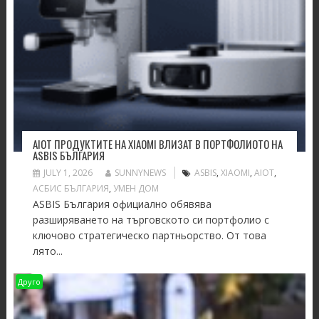
AIOT ПРОДУКТИТЕ НА XIAOMI ВЛИЗАТ В ПОРТФОЛИОТО НА
ASBIS БЪЛГАРИЯ
JULY 1, 2026
SUNNYNEWS
ASBIS
,
XIAOMI
,
АIOT
,
АСБИС БЪЛГАРИЯ
,
УМЕН ДОМ
ASBIS България официално обявява
разширяването на търговското си портфолио с
ключово стратегическо партньорство. От това
лято...
Друго