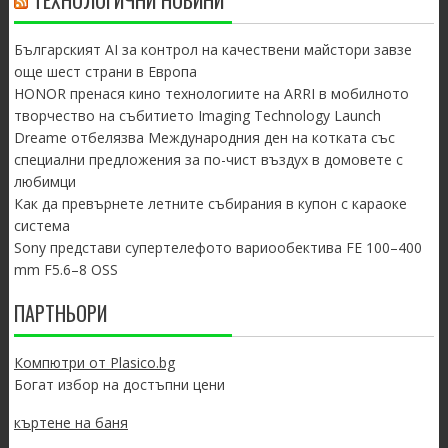
ТЕХНОЛОГИЧНИ НОВИНИ
Българският AI за контрол на качествени майстори завзе
още шест страни в Европа
HONOR пренася кино технологиите на ARRI в мобилното
творчество на събитието Imaging Technology Launch
Dreame отбелязва Международния ден на котката със
специални предложения за по-чист въздух в домовете с
любимци
Как да превърнете летните събирания в купон с караоке
система
Sony представи супертелефото вариообектива FE 100–400
mm F5.6–8 OSS
ПАРТНЬОРИ
Компютри от Plasico.bg
Богат избор на достъпни цени
къртене на баня