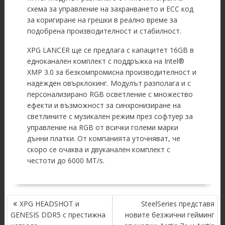
схема за управление на захранването и ECC код
за коригиране на грешки в реално време за
подобрена производителност и стабилност.
XPG LANCER ще се предлага с капацитет 16GB в
едноканален комплект с поддръжка на Intel®
XMP 3.0 за безкомпромисна производителност и
надежден овърклокинг. Модулът разполага и с
персонализирано RGB осветление с множество
ефекти и възможност за синхронизиране на
светлините с музикален режим през софтуер за
управление на RGB от всички големи марки
дънни платки. От компанията уточняват, че
скоро се очаква и двуканален комплект с
честоти до 6000 MT/s.
POST
XPG HEADSHOT и
SteelSeries представя
NAVIGATION
GENESIS DDR5 с престижна
новите безжични гейминг