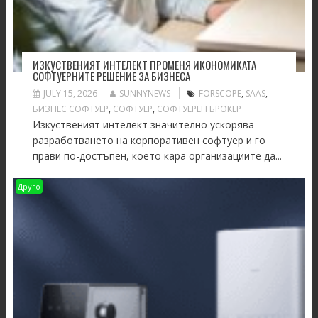
ИЗКУСТВЕНИЯТ ИНТЕЛЕКТ ПРОМЕНЯ ИКОНОМИКАТА
СОФТУЕРНИТЕ РЕШЕНИЕ ЗА БИЗНЕСА
JULY 15, 2026
SUNNYNEWS
FORSCOPE
,
SAAS
,
БИЗНЕС СОФТУЕР
,
СОФТУЕР
,
СОФТУЕРЕН БРОКЕР
Изкуственият интелект значително ускорява
разработването на корпоративен софтуер и го
прави по-достъпен, което кара организациите да...
Друго