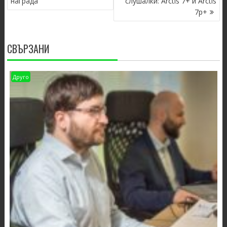
награда
слушалки: Arctis 7+ и Arctis
7p+
СВЪРЗАНИ
Друго