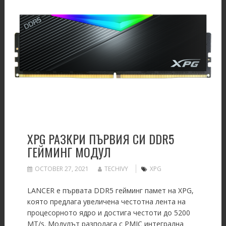
XPG РАЗКРИ ПЪРВИЯ СИ DDR5
ГЕЙМИНГ МОДУЛ
OCTOBER 27, 2021
TECHIVY
XPG
LANCER е първата DDR5 гейминг памет на XPG,
която предлага увеличена честотна лента на
процесорното ядро и достига честоти до 5200
MT/s. Модулът разполага с PMIC интегрална