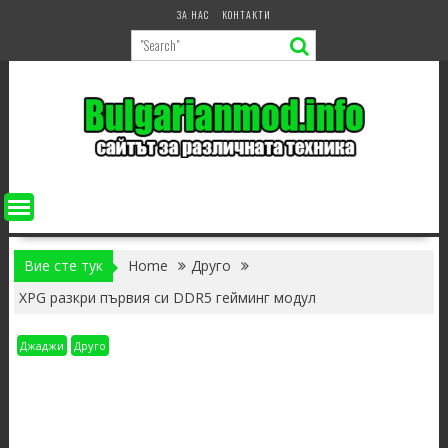
Skip
ЗА НАС
КОНТАКТИ
to
content
Вие сте тук
Home
Друго
XPG разкри първия си DDR5 гейминг модул
Джаджи
Друго