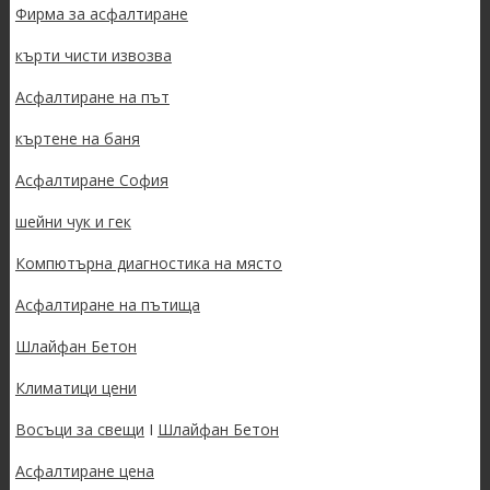
Фирма за асфалтиране
кърти чисти извозва
Асфалтиране на път
къртене на баня
Асфалтиране София
шейни чук и гек
Компютърна диагностика на място
Асфалтиране на пътища
Шлайфан Бетон
Климатици цени
Восъци за свещи
I
Шлайфан Бетон
Асфалтиране цена