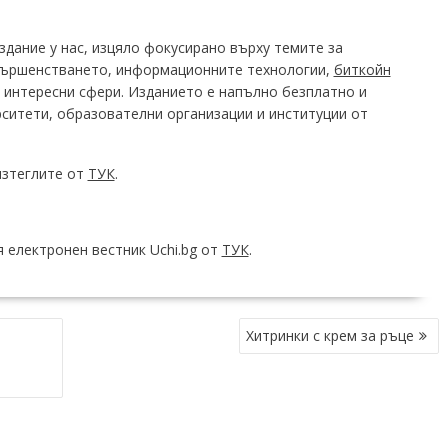
издание у нас, изцяло фокусирано върху темите за
вършенстването, информационните технологии,
биткойн
и интересни сфери. Изданието е напълно безплатно и
ситети, образователни организации и институции от
изтеглите от
ТУК
.
 електронен вестник Uchi.bg от
ТУК
.
Хитринки с крем за ръце