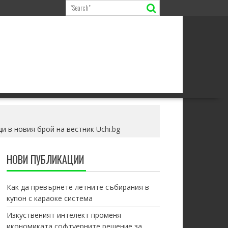
 в новия брой на вестник Uchi.bg
НОВИ ПУБЛИКАЦИИ
Как да превърнете летните събирания в
купон с караоке система
Изкуственият интелект променя
икономиката софтуерните решение за