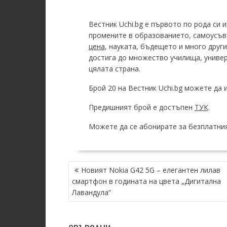
Вестник Uchi.bg e първото по рода си 
промените в образованието, самоусъ
цена
, науката, бъдещето и много друг
достига до множество училища, универ
цялата страна.
Брой 20 на Вестник Uchi.bg можете да 
Предишният брой е достъпен
ТУК
.
Можете да се абонирате за безплатния
POST
Новият Nokia G42 5G – елегантен лилав
NAVIGATION
смартфон в годината на цвета „Дигитална
Лавандула“