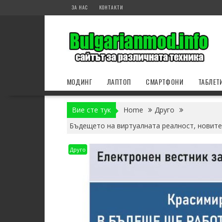
Skip
ЗА НАС
КОНТАКТИ
to
content
МОДИНГ
ЛАПТОП
СМАРТФОНИ
ТАБЛЕТ
Вие сте тук
Home
Друго
Бъдещето на виртуалната реалност, новите 
Друго