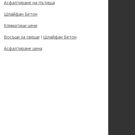
Асфалтиране на пътища
Шлайфан Бетон
Климатици цени
Восъци за свещи
I
Шлайфан Бетон
Асфалтиране цена