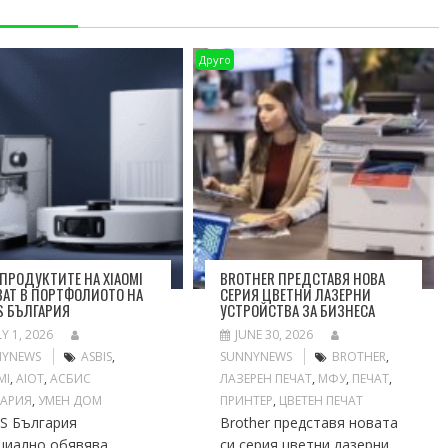
Друго
 ПРОДУКТИТЕ НА XIAOMI
BROTHER ПРЕДСТАВЯ НОВА
АТ В ПОРТФОЛИОТО НА
СЕРИЯ ЦВЕТНИ ЛАЗЕРНИ
S БЪЛГАРИЯ
УСТРОЙСТВА ЗА БИЗНЕСА
LY 1, 2026
JUNE 30, 2026
NYNEWS
ASBIS
,
SUNNYNEWS
BROTHER
,
MI
,
АIOT
,
АСБИС
ЛАЗЕРЕН ПЕЧАТ
,
МФУ
,
ПЕЧАТ
,
ГАРИЯ
,
УМЕН ДОМ
ПРИНТЕР
,
ЦВЕТЕН ПЕЧАТ
IS България
Brother представя новата
циално обявява
си серия цветни лазерни