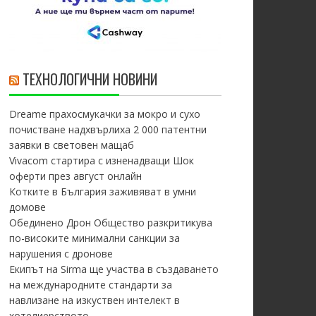
ТЕХНОЛОГИЧНИ НОВИНИ
Dreame прахосмукачки за мокро и сухо
почистване надхвърлиха 2 000 патентни
заявки в световен мащаб
Vivacom стартира с изненадващи Шок
оферти през август онлайн
Котките в България заживяват в умни
домове
Обединено Дрон Общество разкритикува
по-високите минимални санкции за
нарушения с дронове
Екипът на Sirma ще участва в създаването
на международните стандарти за
навлизане на изкуствен интелект в
хотелиерството