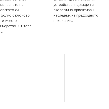
ширяването на
устройства, надежден и
говското си
екологично ориентиран
тфолио с ключово
наследник на предходното
атегическо
поколение...
ньорство. От това
..