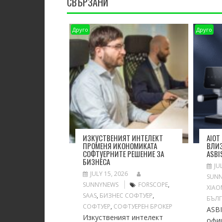
СВЪРЗАНИ
Друго
Друго
ИЗКУСТВЕНИЯТ ИНТЕЛЕКТ
AIOT
ПРОМЕНЯ ИКОНОМИКАТА
ВЛИЗ
СОФТУЕРНИТЕ РЕШЕНИЕ ЗА
ASBI
БИЗНЕСА
JU
JULY 15, 2026
SUN
SUNNYNEWS
FORSCOPE
,
XIAO
SAAS
,
БИЗНЕС СОФТУЕР
,
БЪЛ
СОФТУЕР
,
СОФТУЕРЕН БРОКЕР
ASB
Изкуственият интелект
офи