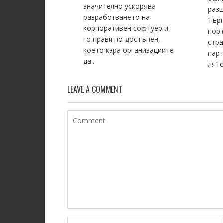
значително ускорява
раз
разработването на
тър
корпоративен софтуер и
пор
го прави по-достъпен,
стр
което кара организациите
парт
да...
лято.
LEAVE A COMMENT