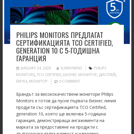
PHILIPS MONITORS ПРЕДЛАГАТ
СЕРТИФИКАЦИЯТА TCO CERTIFIED,
GENERATION 10 С 5-ГОДИШНА
ГАРАНЦИЯ
JANUARY 24, 2025
SUNNYNEWS
PHILIPS
MONITORS
,
TCO CERTIFIED
,
БИЗНЕС МОНИТОР
,
ДИСПЛЕЙ
,
ЕКРАН
,
МОНИТОР
0 COMMENT
Брандът за висококачествени монитори Philips
Monitors е готов да пусне първата бизнес линия
продукти със сертификацията TCO Certified,
generation 10, която ще включва 5-годишна
гаранция, демонстрираща ангажимента на
марката за предоставяне на продукти с
дългосрочна издръжливост и намалено