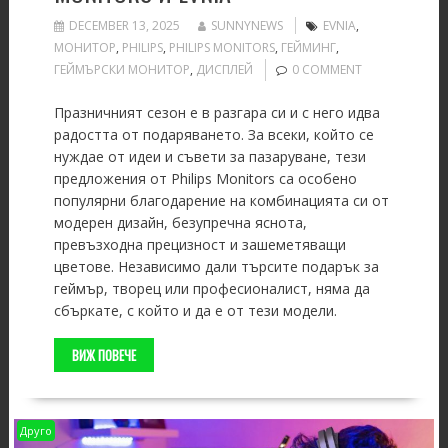
DECEMBER 13, 2025
SUNNYNEWS
EVNIA
,
MОНИТОР
,
PHILIPS
,
PHILIPS MONITORS
,
ГЕЙМИНГ
,
ГЕЙМЪРСКИ МОНИТОР
,
ДИСПЛЕЙ
0 COMMENT
Празничният сезон е в разгара си и с него идва
радостта от подаряването. За всеки, който се
нуждае от идеи и съвети за пазаруване, тези
предложения от Philips Monitors са особено
популярни благодарение на комбинацията си от
модерен дизайн, безупречна яснота,
превъзходна прецизност и зашеметяващи
цветове. Независимо дали търсите подарък за
геймър, творец или професионалист, няма да
сбъркате, с който и да е от тези модели.
ВИЖ ПОВЕЧЕ
Друго