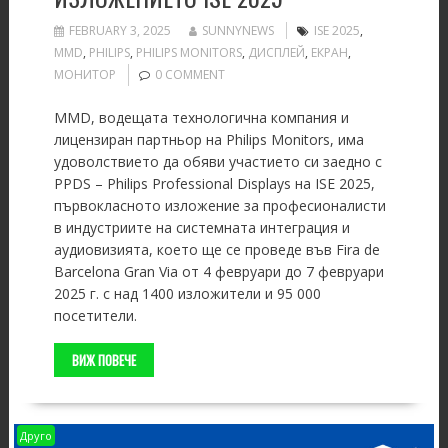
FEBRUARY 3, 2025
SUNNYNEWS
ISE 2025
,
MMD
,
PHILIPS
,
PHILIPS MONITORS
,
ДИСПЛЕЙ
,
ЕКРАН
,
МОНИТОР
0 COMMENT
MMD, водещата технологична компания и
лицензиран партньор на Philips Monitors, има
удоволствието да обяви участието си заедно с
PPDS – Philips Professional Displays на ISE 2025,
първокласното изложение за професионалисти
в индустриите на системната интеграция и
аудиовизията, което ще се проведе във Fira de
Barcelona Gran Via от 4 февруари до 7 февруари
2025 г. с над 1400 изложители и 95 000
посетители.
ВИЖ ПОВЕЧЕ
Друго