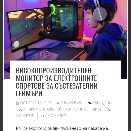
ВИСОКОПРОИЗВОДИТЕЛЕН
МОНИТОР ЗА ЕЛЕКТРОННИТЕ
СПОРТОВЕ ЗА СЪСТЕЗАТЕЛНИ
ГЕЙМЪРИ
OCTOBER 10, 2025
SUNNYNEWS
EVNIA
,
FULL
HD
,
PHILIPS MONITORS
,
ГЕЙМИНГ МОНИТОР
,
ДИСПЛЕЙ
,
МОНИТОР
0 COMMENT
Philips Monitors обяви пускането на пазара на