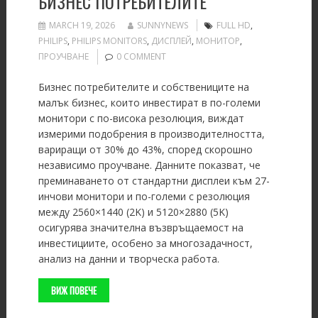
БИЗНЕС ПОТРЕБИТЕЛИТЕ
MARCH 19, 2026
SUNNYNEWS
FULL HD
,
PHILIPS
,
PHILIPS MONITORS
,
ДИСПЛЕЙ
,
МОНИТОР
,
ПРОУЧВАНЕ
0 COMMENT
Бизнес потребителите и собствениците на
малък бизнес, които инвестират в по-големи
монитори с по-висока резолюция, виждат
измерими подобрения в производителността,
вариращи от 30% до 43%, според скорошно
независимо проучване. Данните показват, че
преминаването от стандартни дисплеи към 27-
инчови монитори и по-големи с резолюция
между 2560×1440 (2K) и 5120×2880 (5K)
осигурява значителна възвръщаемост на
инвестициите, особено за многозадачност,
анализ на данни и творческа работа.
ВИЖ ПОВЕЧЕ