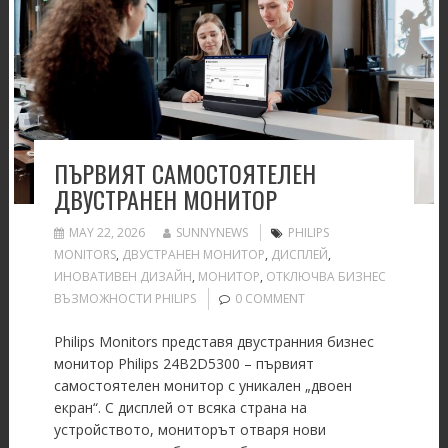
ПЪРВИЯТ САМОСТОЯТЕЛЕН
ДВУСТРАНЕН МОНИТОР
MAY 22, 2026
SUNNYNEWS
PHILIPS
MONITORS
,
ДВУСТРАНЕН МОНИТОР
,
ДИСПЛЕЙ
,
ИНОВАТИВЕН ДИЗАЙН
,
МОНИТОР
,
ОТКЛЮЧВА БИЗНЕС
ВЪЗМОЖНОСТИ PHILIPS
0 COMMENT
Philips Monitors представя двустранния бизнес
монитор Philips 24B2D5300 – първият
самостоятелен монитор с уникален „двоен
екран“. С дисплей от всяка страна на
устройството, мониторът отваря нови