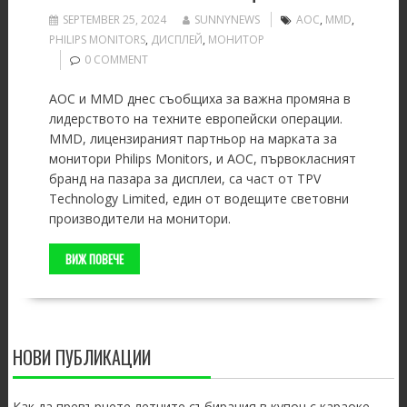
SEPTEMBER 25, 2024
SUNNYNEWS
AOC
,
MMD
,
PHILIPS MONITORS
,
ДИСПЛЕЙ
,
МОНИТОР
0 COMMENT
AOC и MMD днес съобщиха за важна промяна в
лидерството на техните европейски операции.
MMD, лицензираният партньор на марката за
монитори Philips Monitors, и AOC, първокласният
бранд на пазара за дисплеи, са част от TPV
Technology Limited, един от водещите световни
производители на монитори.
ВИЖ ПОВЕЧЕ
НОВИ ПУБЛИКАЦИИ
Как да превърнете летните събирания в купон с караоке