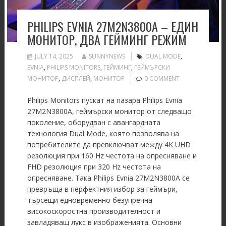
PHILIPS EVNIA 27M2N3800A – EДИН
МОНИТОР, ДВА ГЕЙМИНГ РЕЖИМ
JULY 14, 2025
SUNNYNEWS
DUAL MODE
,
EVNIA
,
PHILIPS MONITORS
,
ГЕЙМИНГ
,
ГЕЙМЪРСКИ
МОНИТОР
,
ДИСПЛЕЙ
,
МОНИТОР
0 COMMENT
Philips Monitors пускат на пазара Philips Evnia
27M2N3800A, геймърски монитор от следващо
поколение, оборудван с авангардната
технология Dual Mode, която позволява на
потребителите да превключват между 4K UHD
резолюция при 160 Hz честота на опресняване и
FHD резолюция при 320 Hz честота на
опресняване. Така Philips Evnia 27M2N3800A се
превръща в перфектния избор за геймъри,
търсещи едновременно безупречна
високоскоростна производителност и
завладяващ лукс в изображенията. Основни