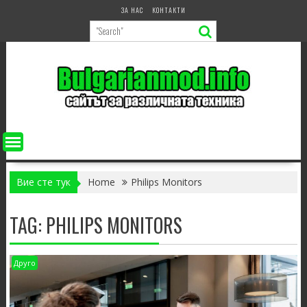
Skip
ЗА НАС
КОНТАКТИ
to
content
Вие сте тук
Home
Philips Monitors
TAG:
PHILIPS MONITORS
Друго