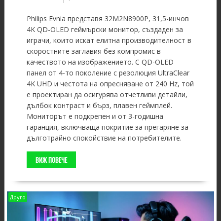
Philips Evnia представя 32M2N8900P, 31,5-инчов
4K QD-OLED геймърски монитор, създаден за
играчи, които искат елитна производителност в
скоростните заглавия без компромис в
качеството на изображението. С QD-OLED
панел от 4-то поколение с резолюция UltraClear
4K UHD и честота на опресняване от 240 Hz, той
е проектиран да осигурява отчетливи детайли,
дълбок контраст и бърз, плавен геймплей.
Мониторът е подкрепен и от 3-годишна
гаранция, включваща покритие за прегаряне за
дълготрайно спокойствие на потребителите.
ВИЖ ПОВЕЧЕ
Друго