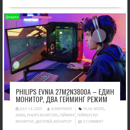
Джаджи
PHILIPS EVNIA 27M2N3800A – EДИН
МОНИТОР, ДВА ГЕЙМИНГ РЕЖИМ
JULY 14, 2025
SUNNYNEWS
DUAL MODE
,
EVNIA
,
PHILIPS MONITORS
,
ГЕЙМИНГ
,
ГЕЙМЪРСКИ
МОНИТОР
,
ДИСПЛЕЙ
,
МОНИТОР
0 COMMENT