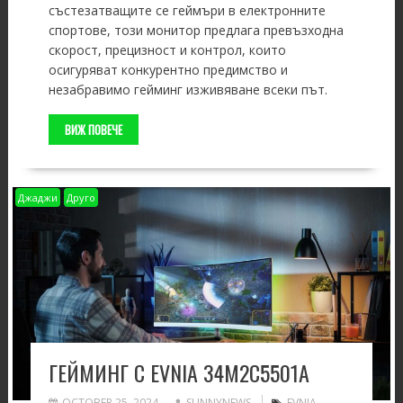
състезатващите се геймъри в електронните
спортове, този монитор предлага превъзходна
скорост, прецизност и контрол, които
осигуряват конкурентно предимство и
незабравимо гейминг изживяване всеки път.
ВИЖ ПОВЕЧЕ
Джаджи
Друго
ГЕЙМИНГ С EVNIA 34M2C5501A
OCTOBER 25, 2024
SUNNYNEWS
EVNIA
,