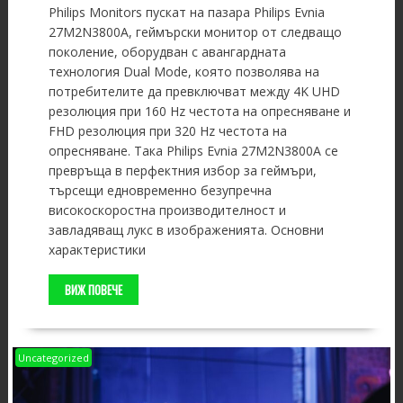
Philips Monitors пускат на пазара Philips Evnia
27M2N3800A, геймърски монитор от следващо
поколение, оборудван с авангардната
технология Dual Mode, която позволява на
потребителите да превключват между 4K UHD
резолюция при 160 Hz честота на опресняване и
FHD резолюция при 320 Hz честота на
опресняване. Така Philips Evnia 27M2N3800A се
превръща в перфектния избор за геймъри,
търсещи едновременно безупречна
високоскоростна производителност и
завладяващ лукс в изображенията. Основни
характеристики
ВИЖ ПОВЕЧЕ
Uncategorized