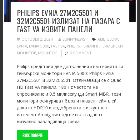
PHILIPS EVNIA 27M2C5501 И
32M2C5501 ИЗЛИЗАТ НА ПАЗАРА С
FAST VA ИЗВИТИ ПАНЕЛИ
OCTOBER 2, 2024
SUNNYNEWS
AMBIGLOW
,
EVNIA
,
EVNIA 5000
,
FAST VA
,
PHILIPS
,
ГЕЙМИНГ
,
ГЕЙМЪРСКИ
МОНИТОР
,
МОНИТОР
0 COMMENT
Philips представя две допълнения към серията си
геймърски монитори EVNIA 5000: Philips Evnia
27M2C5501 и 32M2C5501. Отличаващи се с Quad
HD Fast VA панели, 180 Hz честота на
опресняване и 0,5 милисекунди Smart MBR, тези
монитори осигуряват бърз и плавен геймплей,
докато HDR10 и подобрената с изкуствен
интелект Ambiglow подсветка създават
визуално завладяваща среда.
ВИЖ ПОВЕЧЕ