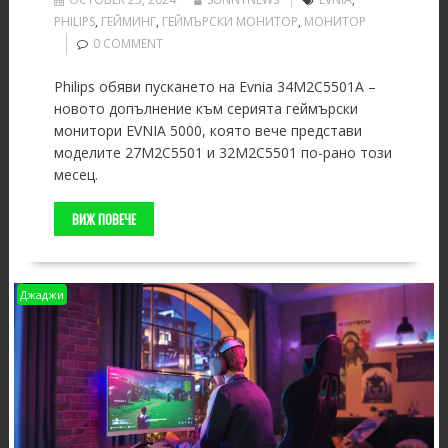
PHILIPS
,
ГЕЙМИНГ
,
ГЕЙМЪРСКИ МОНИТОР
,
МОНИТОР
0 COMMENT
Philips обяви пускането на Evnia 34M2C5501A –
новото допълнение към серията геймърски
монитори EVNIA 5000, която вече представи
моделите 27M2C5501 и 32M2C5501 по-рано този
месец.
ВИЖ ПОВЕЧЕ
Джаджи