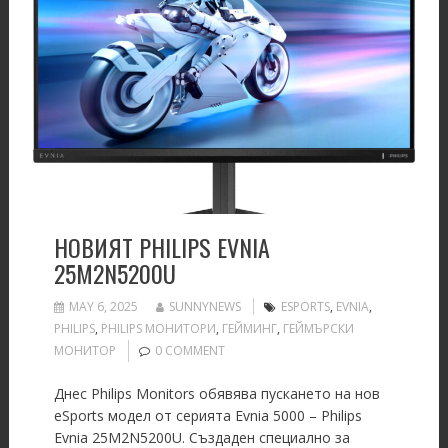
НОВИЯТ PHILIPS EVNIA
25M2N5200U
MAY 6, 2025
SUNNYNEWS
ESPORTS
,
EVNIA
,
PHILIPS
,
PHILIPS МОНИТОРИ
,
ГЕЙМИНГ
,
ГЕЙМЪРСКИ
МОНИТОР
0 COMMENT
Днес Philips Monitors обявява пускането на нов
eSports модел от серията Evnia 5000 – Philips
Evnia 25M2N5200U. Създаден специално за