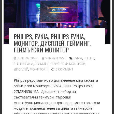
PHILIPS, EVNIA, PHILIPS EVNIA,
МОНИТОР, ДИСПЛЕЙ, ГЕЙМИНГ,
ГЕЙМЪРСКИ МОНИТОР
JUNE 26, 2025
SUNNYNEWS
EVNIA
,
PHILIPS
,
PHILIPS EVNIA
,
ГЕЙМИНГ
,
ГЕЙМЪРСКИ МОНИТОР
,
ДИСПЛЕЙ
,
МОНИТОР
0 COMMENT
Philips представи ново допълнение към серията
геймърски монитори EVNIA 3000: Philips Evnia
27M2N3501PA. Идеалният избор за
състезателни геймъри, търсещи
многофункционален, но достъпен монитор, този
модел е привлекателен за цялата геймърска
общност и предлага широка гама от авангардни