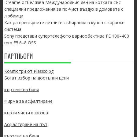
Dreame отбелязва Международния ден на котката със
специални предложения за по-чист въздух в домовете с
любимци
Как да превърнете летните събирания в купон с караоке
система
Sony представи супертелефото вариообектива FE 100–400
mm F5.6–8 OSS
ПАРТНЬОРИ
Компютри от Plasico.bg
Богат избор на достъпни цени
къртене на баня
Фирма за асфалтиране
кърти чисти извозва
Асфалтиране на път
къртене на баня