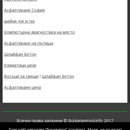
Асфалтиране София
шейни чук и гек
Компютърна диагностика на място
Асфалтиране на пътища
Шлайфан Бетон
Климатици цени
Восъци за свещи
I
Шлайфан Бетон
Асфалтиране цена
Всички права запазени © Bulgarianmod.info 2017
Този сайт използва "бисквитки" (cookies). Моля, не ги яжте!