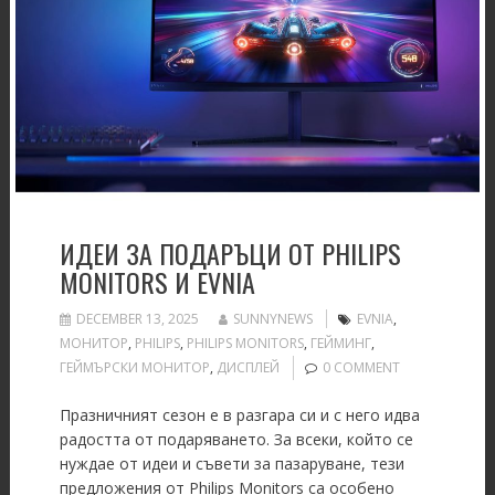
ИДЕИ ЗА ПОДАРЪЦИ ОТ PHILIPS
MONITORS И EVNIA
DECEMBER 13, 2025
SUNNYNEWS
EVNIA
,
MОНИТОР
,
PHILIPS
,
PHILIPS MONITORS
,
ГЕЙМИНГ
,
ГЕЙМЪРСКИ МОНИТОР
,
ДИСПЛЕЙ
0 COMMENT
Празничният сезон е в разгара си и с него идва
радостта от подаряването. За всеки, който се
нуждае от идеи и съвети за пазаруване, тези
предложения от Philips Monitors са особено