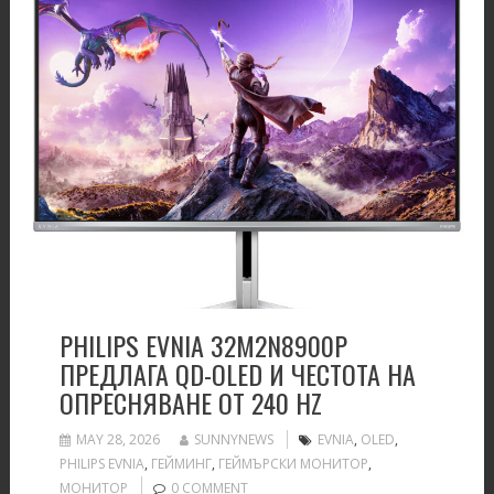
PHILIPS EVNIA 32M2N8900P
ПРЕДЛАГА QD-OLED И ЧЕСТОТА НА
ОПРЕСНЯВАНЕ ОТ 240 HZ
MAY 28, 2026
SUNNYNEWS
EVNIA
,
OLED
,
PHILIPS EVNIA
,
ГЕЙМИНГ
,
ГЕЙМЪРСКИ МОНИТОР
,
МОНИТОР
0 COMMENT