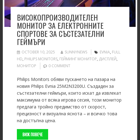
ВИСОКОПРОИЗВОДИТЕЛЕН
МОНИТОР ЗА ЕЛЕКТРОННИТЕ
СПОРТОВЕ ЗА СЪСТЕЗАТЕЛНИ
ГЕЙМЪРИ
OCTOBER 10, 2025
SUNNYNEWS
EVNIA
,
FULL
HD
,
PHILIPS MONITORS
,
ГЕЙМИНГ МОНИТОР
,
ДИСПЛЕЙ
,
МОНИТОР
0 COMMENT
Philips Monitors обяви пускането на пазара на
новия Philips Evnia 25M2N3200U. Създаден за
състезателни геймъри, които искат да извлекат
максимума от всяка игрова сесия, този монитор
предлага тройно предимство от скорост,
прецизност и визуална яснота – и всичко това
на достъпна цена.
ВИЖ ПОВЕЧЕ