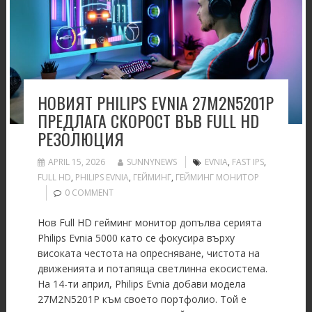
НОВИЯТ PHILIPS EVNIA 27M2N5201P
ПРЕДЛАГА СКОРОСТ ВЪВ FULL HD
РЕЗОЛЮЦИЯ
APRIL 15, 2026
SUNNYNEWS
EVNIA
,
FAST IPS
,
FULL HD
,
PHILIPS EVNIA
,
ГЕЙМИНГ
,
ГЕЙМИНГ МОНИТОР
0 COMMENT
Нов Full HD гейминг монитор допълва серията
Philips Evnia 5000 като се фокусира върху
високата честота на опресняване, чистота на
движенията и потапяща светлинна екосистема.
На 14-ти април, Philips Evnia добави модела
27M2N5201P към своето портфолио. Той е