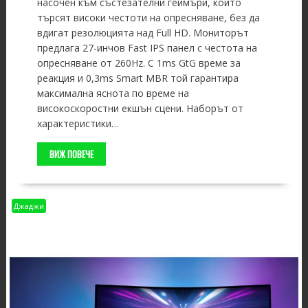
насочен към състезателни геймъри, които
търсят високи честоти на опресняване, без да
вдигат резолюцията над Full HD. Мониторът
предлага 27-инчов Fast IPS панел с честота на
опресняване от 260Hz. С 1ms GtG време за
реакция и 0,3ms Smart MBR той гарантира
максимална яснота по време на
високоскоростни екшън сцени. Наборът от
характеристики…
ВИЖ ПОВЕЧЕ
Джаджи