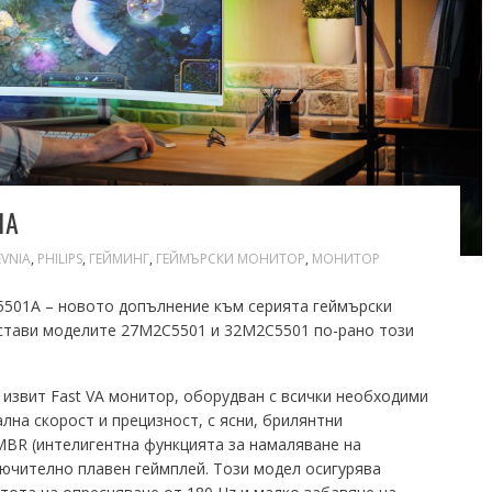
1A
EVNIA
,
PHILIPS
,
ГЕЙМИНГ
,
ГЕЙМЪРСКИ МОНИТОР
,
МОНИТОР
2C5501A – новото допълнение към серията геймърски
дстави моделите 27M2C5501 и 32M2C5501 по-рано този
 е извит Fast VA монитор, оборудван с всички необходими
ална скорост и прецизност, с ясни, брилянтни
MBR (интелигентна функцията за намаляване на
ючително плавен геймплей. Този модел осигурява