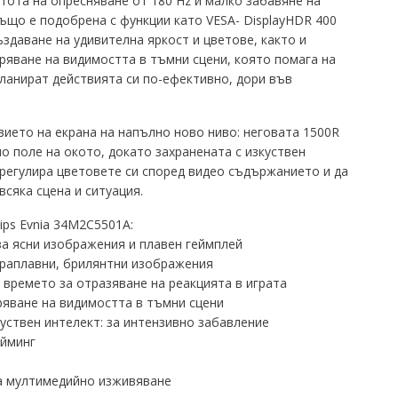
тота на опресняване от 180 Hz и малко забавяне на
ъщо е подобрена с функции като VESA- DisplayHDR 400
даване на удивителна яркост и цветове, както и
ряване на видимостта в тъмни сцени, която помага на
планират действията си по-ефективно, дори във
вието на екрана на напълно ново ниво: неговата 1500R
о поле на окото, докато захранената с изкуствен
регулира цветовете си според видео съдържанието и да
сяка сцена и ситуация.
ips Evnia 34M2C5501A:
за ясни изображения и плавен геймплей
лтраплавни, брилянтни изображения
 времето за отразяване на реакцията в играта
бряване на видимостта в тъмни сцени
куствен интелект: за интензивно забавление
ейминг
за мултимедийно изживяване