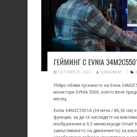
ГЕЙМИНГ С EVNIA 34M2C550
OCTOBER 25, 2024
SUNNYNEWS
Philips обяви пускането на Evnia 34M
монитори EVNIA 5000, която вече пре
месец.
Evnia 34M2C5501A (34 инча / 86,36 см)
функции, за да се насладите на максим
изображения и 0,5 милисекунди Smart 
замъгляването на движението) за изкл