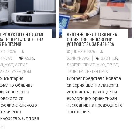
 ПРОДУКТИТЕ НА XIAOMI
BROTHER ПРЕДСТАВЯ НОВА
АТ В ПОРТФОЛИОТО НА
СЕРИЯ ЦВЕТНИ ЛАЗЕРНИ
S БЪЛГАРИЯ
УСТРОЙСТВА ЗА БИЗНЕСА
LY 1, 2026
JUNE 30, 2026
NYNEWS
ASBIS
,
SUNNYNEWS
BROTHER
,
MI
,
АIOT
,
АСБИС
ЛАЗЕРЕН ПЕЧАТ
,
МФУ
,
ПЕЧАТ
,
ГАРИЯ
,
УМЕН ДОМ
ПРИНТЕР
,
ЦВЕТЕН ПЕЧАТ
IS България
Brother представя новата
циално обявява
си серия цветни лазерни
ширяването на
устройства, надежден и
говското си
екологично ориентиран
тфолио с ключово
наследник на предходното
атегическо
поколение...
ньорство. От това
..