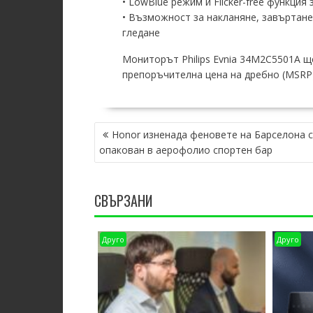
• LowBlue режим и Flicker-free функция
• Възможност за накланяне, завъртане
гледане
Мониторът Philips Evnia 34M2C5501A щ
препоръчителна цена на дребно (MSRP) 
POST
Honor изненада феновете на Барселона с
NAVIGATION
опакован в аерофолио спортен бар
СВЪРЗАНИ
Друго
Друго