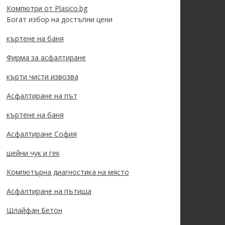
Компютри от Plasico.bg
Богат избор на достъпни цени
къртене на баня
Фирма за асфалтиране
кърти чисти извозва
Асфалтиране на път
къртене на баня
Асфалтиране София
шейни чук и гек
Компютърна диагностика на място
Асфалтиране на пътища
Шлайфан Бетон