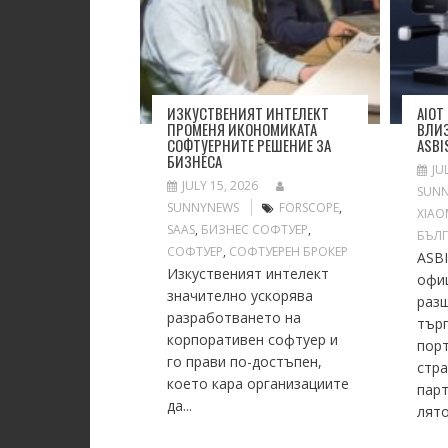
ИЗКУСТВЕНИЯТ ИНТЕЛЕКТ
AIOT
ПРОМЕНЯ ИКОНОМИКАТА
ВЛИЗ
СОФТУЕРНИТЕ РЕШЕНИЕ ЗА
ASBI
БИЗНЕСА
JU
JULY 15, 2026
SUN
SUNNYNEWS
FORSCOPE
,
XIAO
SAAS
,
БИЗНЕС СОФТУЕР
,
БЪЛ
СОФТУЕР
,
СОФТУЕРЕН БРОКЕР
ASB
Изкуственият интелект
офи
значително ускорява
раз
разработването на
тър
корпоративен софтуер и
пор
го прави по-достъпен,
стр
което кара организациите
парт
да...
лято.