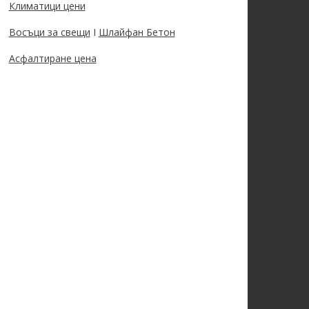
Климатици цени
Восъци за свещи
I
Шлайфан Бетон
Асфалтиране цена