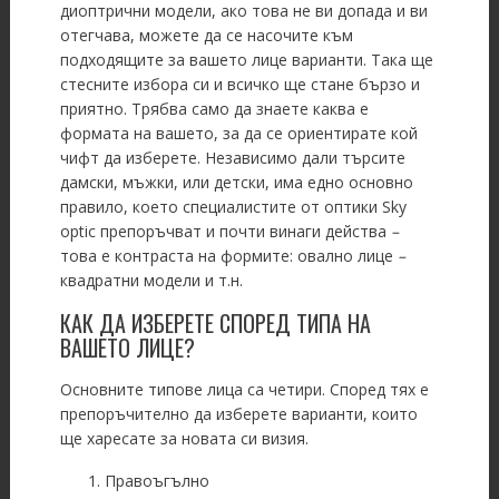
диоптрични модели, ако това не ви допада и ви
отегчава, можете да се насочите към
подходящите за вашето лице варианти. Така ще
стесните избора си и всичко ще стане бързо и
приятно. Трябва само да знаете каква е
формата на вашето, за да се ориентирате кой
чифт да изберете. Независимо дали търсите
дамски, мъжки, или детски, има едно основно
правило, което специалистите от оптики Sky
optic препоръчват и почти винаги действа
–
това е контраста на формите: овално лице
–
квадратни модели и т.н.
КАК ДА ИЗБЕРЕТЕ СПОРЕД ТИПА НА
ВАШЕТО ЛИЦЕ?
Основните типове лица са четири. Според тях е
препоръчително да изберете варианти, които
ще харесате за новата си визия.
Правоъгълно