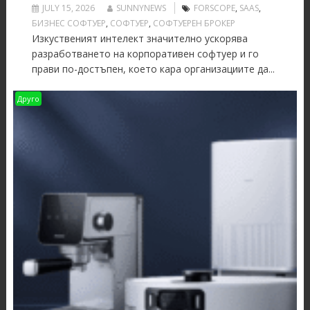
JULY 15, 2026
SUNNYNEWS
FORSCOPE
,
SAAS
,
БИЗНЕС СОФТУЕР
,
СОФТУЕР
,
СОФТУЕРЕН БРОКЕР
Изкуственият интелект значително ускорява
разработването на корпоративен софтуер и го
прави по-достъпен, което кара организациите да...
Друго