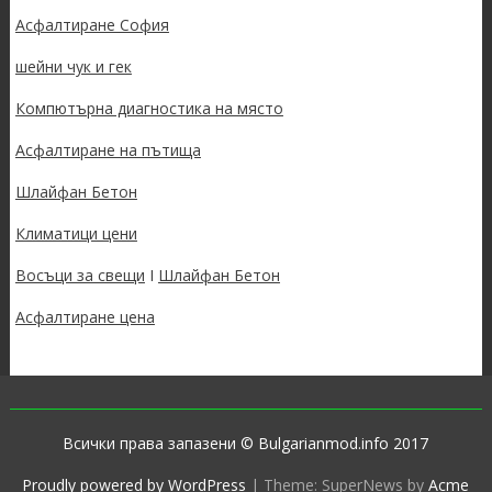
Асфалтиране София
шейни чук и гек
Компютърна диагностика на място
Асфалтиране на пътища
Шлайфан Бетон
Климатици цени
Восъци за свещи
I
Шлайфан Бетон
Асфалтиране цена
Всички права запазени © Bulgarianmod.info 2017
Proudly powered by WordPress
|
Theme: SuperNews by
Acme