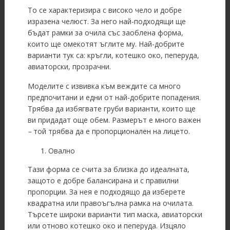
То се характеризира с високо чело и добре
изразена челюст. За него най-подходящи ще
бъдат рамки за очила със заоблена форма,
които ще омекотят ъглите му. Най-добрите
варианти тук са: кръгли, котешко око, пеперуда,
авиаторски, прозрачни.
Моделите с извивка към веждите са много
предпочитани и едни от най-добрите попадения.
Трябва да избягвате груби варианти, които ще
ви придадат още обем. Размерът е много важен
–
той трябва да е пропорционален на лицето.
Овално
Тази форма се счита за близка до идеалната,
защото е добре балансирана и с правилни
пропорции. За нея е подходящо да изберете
квадратна или правоъгълна рамка на очилата.
Търсете широки варианти тип маска, авиаторски
или отново котешко око и пеперуда. Изцяло