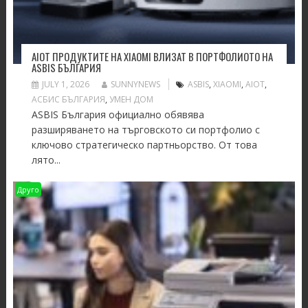
AIOT ПРОДУКТИТЕ НА XIAOMI ВЛИЗАТ В ПОРТФОЛИОТО НА
ASBIS БЪЛГАРИЯ
JULY 1, 2026
SUNNYNEWS
ASBIS
,
XIAOMI
,
АIOT
,
АСБИС БЪЛГАРИЯ
,
УМЕН ДОМ
ASBIS България официално обявява
разширяването на търговското си портфолио с
ключово стратегическо партньорство. От това
лято...
Друго