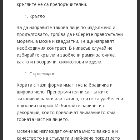
кръглите не са препоръчителни.
Кръгло
За да направите такова лице по-издължено и
продълговато, трябва да изберете правоъгълни
модели, а може и квадратни. Те ще направят
необходимия контраст. В никакъв случай не
избирайте кръгли и заоблени рамки за очила,
както и прозрачни, силиконови модели.
Сърцевидно
Хората с тази форма имат тясна брадичка и
широко чело. Препоръчителни са тънките
титаниеви рамки или такива, които са удебелени
в долния си край. Избягвайте варианти с
декорации, които привличат вниманието към
горната част на лицето.
Освен как изглеждат очилата много важно е и
качеството на стъклата и най-вече покритието