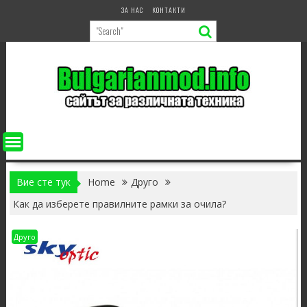
Skip
ЗА НАС
КОНТАКТИ
to
content
Вие сте тук
Home
Друго
Как да изберете правилните рамки за очила?
Друго