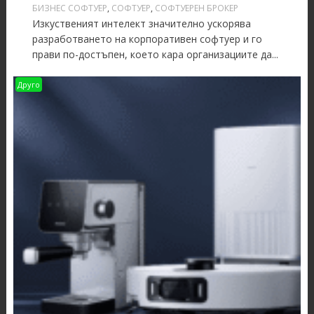
БИЗНЕС СОФТУЕР
,
СОФТУЕР
,
СОФТУЕРЕН БРОКЕР
Изкуственият интелект значително ускорява
разработването на корпоративен софтуер и го
прави по-достъпен, което кара организациите да...
Друго