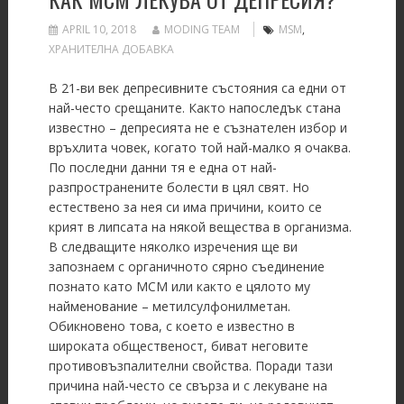
APRIL 10, 2018
MODING TEAM
MSM
,
ХРАНИТЕЛНА ДОБАВКА
В 21-ви век депресивните състояния са едни от
най-често срещаните. Както напоследък стана
известно – депресията не е съзнателен избор и
връхлита човек, когато той най-малко я очаква.
По последни данни тя е една от най-
разпространените болести в цял свят. Но
естествено за нея си има причини, които се
крият в липсата на някой вещества в организма.
В следващите няколко изречения ще ви
запознаем с органичното сярно съединение
познато като МСМ или както е цялото му
найменование – метилсулфонилметан.
Обикновено това, с което е известно в
широката общественост, биват неговите
противовъзпалителни свойства. Поради тази
причина най-често се свърза и с лекуване на