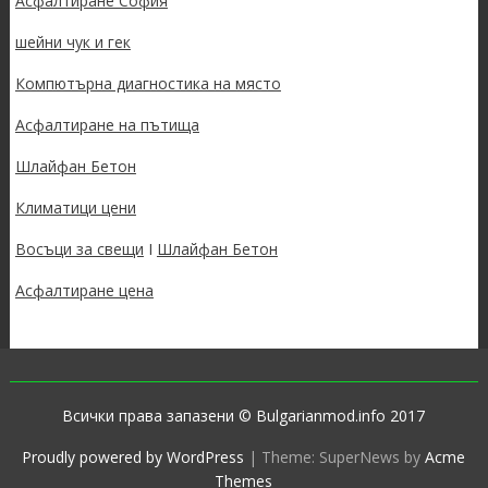
Асфалтиране София
шейни чук и гек
Компютърна диагностика на място
Асфалтиране на пътища
Шлайфан Бетон
Климатици цени
Восъци за свещи
I
Шлайфан Бетон
Асфалтиране цена
Всички права запазени © Bulgarianmod.info 2017
Proudly powered by WordPress
|
Theme: SuperNews by
Acme
Themes