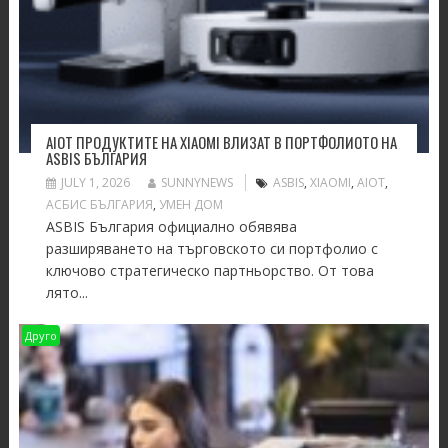
AIOT ПРОДУКТИТЕ НА XIAOMI ВЛИЗАТ В ПОРТФОЛИОТО НА
ASBIS БЪЛГАРИЯ
JULY 1, 2026
SUNNYNEWS
ASBIS
,
XIAOMI
,
АIOT
,
АСБИС БЪЛГАРИЯ
,
УМЕН ДОМ
ASBIS България официално обявява
разширяването на търговското си портфолио с
ключово стратегическо партньорство. От това
лято...
Друго