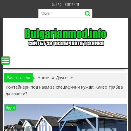
Skip
ЗА НАС
КОНТАКТИ
to
content
Вие сте тук
Home
Друго
Контейнери под наем за специфични нужди: Какво трябва
да знаете?
Друго