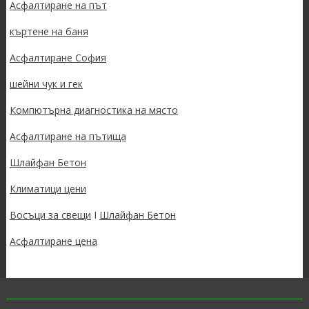
Асфалтиране на път
къртене на баня
Асфалтиране София
шейни чук и гек
Компютърна диагностика на място
Асфалтиране на пътища
Шлайфан Бетон
Климатици цени
Восъци за свещи
I
Шлайфан Бетон
Асфалтиране цена