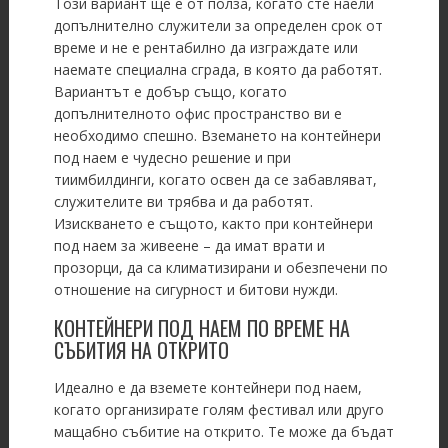
Този вариант ще е от полза, когато сте наели
допълнително служители за определен срок от
време и не е рентабилно да изграждате или
наемате специална сграда, в която да работят.
Вариантът е добър също, когато
допълнителното офис пространство ви е
необходимо спешно. Вземането на контейнери
под наем е чудесно решение и при
тиимбилдинги, когато освен да се забавляват,
служителите ви трябва и да работят.
Изискването е същото, както при контейнери
под наем за живеене – да имат врати и
прозорци, да са климатизирани и обезпечени по
отношение на сигурност и битови нужди.
КОНТЕЙНЕРИ ПОД НАЕМ ПО ВРЕМЕ НА
СЪБИТИЯ НА ОТКРИТО
Идеално е да вземете контейнери под наем,
когато организирате голям фестивал или друго
мащабно събитие на открито. Те може да бъдат