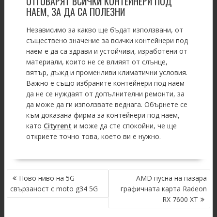
ОТГОВАРЯТ ВСИЧКИ КОНТЕЙНЕРИ ПОД
НАЕМ, ЗА ДА СА ПОЛЕЗНИ
Независимо за какво ще бъдат използвани, от
съществено значение за всички контейнери под
наем е да са здрави и устойчиви, изработени от
материали, които не се влияят от слънце,
вятър, дъжд и променливи климатични условия.
Важно е също избраните контейнери под наем
да не се нуждаят от допълнителни ремонти, за
да може да ги използвате веднага. Обърнете се
към доказана фирма за контейнери под наем,
като
Cityrent
и може да сте спокойни, че ще
откриете точно това, което ви е нужно.
POST
Ново ниво на 5G
AMD пусна на пазара
NAVIGATION
свързаност с moto g34 5G
графичната карта Radeon
RX 7600 XT