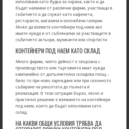
използвани като будка за охрана, както и да
бъдат наемани от различни фирми, участващи в
събитието и да служат като кафенета,
ресторанти, магазини и изложбени галерии.
Може да вземете контейнери под наем ако
имате нужда и от съблекални за участващите в
събитието актьори, музиканти или спортисти.
КОНТЕЙНЕРИ ПОД НАЕМ КАТО СКЛАД
Много фирми, чиято дейност е свързана с
производството или търговията имат нужда
кампанийно от допълнителна складова площ –
било то при ново зареждане или при сезонното
събиране на реколтата до пълната ѝ
реализация. В тези ситуации бързо, лесно и
практично решение е вземането на контейнери
под наем, които да бъдат използвани като
склад.
НА КАКВИ ОБЩИ УСЛОВИЯ ТРЯБВА ДА