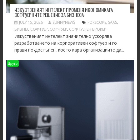
ИЗКУСТВЕНИЯТ ИНТЕЛЕКТ ПРОМЕНЯ ИКОНОМИКАТА
СОФТУЕРНИТЕ РЕШЕНИЕ ЗА БИЗНЕСА
JULY 15, 2026
SUNNYNEWS
FORSCOPE
,
SAAS
,
БИЗНЕС СОФТУЕР
,
СОФТУЕР
,
СОФТУЕРЕН БРОКЕР
Изкуственият интелект значително ускорява
разработването на корпоративен софтуер и го
прави по-достъпен, което кара организациите да...
Друго