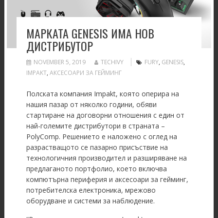
МАРКАТА GENESIS ИМА НОВ
ДИСТРИБУТОР
NOVEMBER 5, 2019
TECHIVY
FURY
,
GENESIS
,
IMPAKT
,
АКСЕСОАРИ ЗА ГЕЙМИНГ
Полската компания Impakt, която оперира на
нашия пазар от няколко години, обяви
стартиране на договорни отношения с един от
най-големите дистрибутори в страната –
PolyComp. Решението е наложено с оглед на
разрастващото се пазарно присъствие на
технологичния производител и разширяване на
предлаганото портфолио, което включва
компютърна периферия и аксесоари за гейминг,
потребителска електроника, мрежово
оборудване и системи за наблюдение.