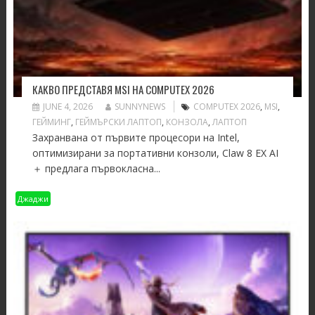
КАКВО ПРЕДСТАВЯ MSI НА COMPUTEX 2026
JUNE 4, 2026
SUNNYNEWS
COMPUTEX 2026
,
MSI
,
ГЕЙМИНГ
,
ГЕЙМЪРСКИ ЛАПТОП
,
КОНЗОЛА
,
ЛАПТОП
Захранвана от първите процесори на Intel,
оптимизирани за портативни конзоли, Claw 8 EX AI
＋ предлага първокласна...
Джаджи