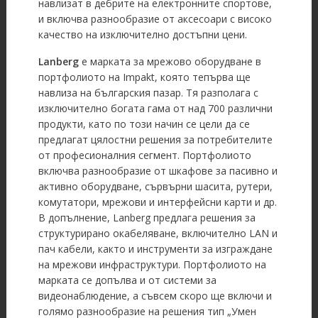
навлизат в дебрите на електронните спортове,
и включва разнообразие от аксесоари с високо
качество на изключително достъпни цени.
Lanberg
е марката за мрежово оборудване в
портфолиото на Impakt, която тепърва ще
навлиза на българския пазар. Тя разполага с
изключително богата гама от над 700 различни
продукти, като по този начин се цели да се
предлагат цялостни решения за потребителите
от професионалния сегмент. Портфолиото
включва разнообразие от шкафове за пасивно и
активно оборудване, сървърни шасита, рутери,
комутатори, мрежови и интерфейсни карти и др.
В допълнение, Lanberg предлага решения за
структурирано окабеляване, включително LAN и
пач кабели, както и инструменти за изграждане
на мрежови инфраструктури. Портфолиото на
марката се допълва и от системи за
видеонаблюдение, а съвсем скоро ще включи и
голямо разнообразие на решения тип „Умен