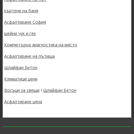
къртене на баня
Асфалтиране София
шейни чук и гек
Компютърна диагностика на място
Асфалтиране на пътища
Шлайфан Бетон
Климатици цени
Восъци за свещи
I
Шлайфан Бетон
Асфалтиране цена