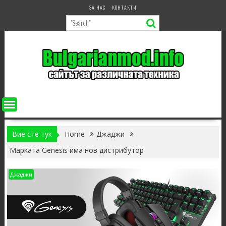
Skip
ЗА НАС
КОНТАКТИ
to
content
Вие сте тук
Home
Джаджи
Марката Genesis има нов дистрибутор
Джаджи