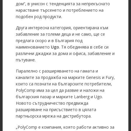
дом“, в унисон с тенденцията за непрекъснато
нарастване търсенето и потреблението на
подобен род продукти.
Друга интересна категория, ориентирана към
забавление за големи деца и не само, ще се
предлага скоро и в България под
наименованието
Ugo
.
Тя обединява в себе си
различни джаджи за дома и офиса, забавление и
пътуване.
Паралелно с разширяването на гамата и
каналите за продажба на марките Genesis и Fury,
които са познати на българските потребители,
PolyComp има за цел да развие и наложи на
българския пазар и марките Lanberg и Ugo.
Новото сътрудничество предвижда
разширяване на присъствието в цялата
партньорска мрежа на дистрибутора.
„PolyComp е компания, която работи активно за