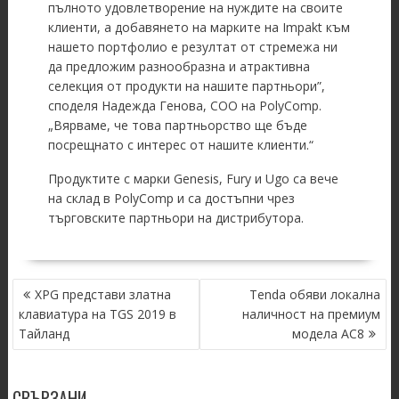
пълното удовлетворение на нуждите на своите
клиенти, а добавянето на марките на Impakt към
нашето портфолио е резултат от стремежа ни
да предложим разнообразна и атрактивна
селекция от продукти на нашите партньори”,
споделя Надежда Генова, COO на PolyComp.
„Вярваме, че това партньорство ще бъде
посрещнато с интерес от нашите клиенти.“
Продуктите с марки Genesis, Fury и Ugo са вече
на склад в PolyComp и са достъпни чрез
търговските партньори на дистрибутора.
POST
XPG представи златна
Tenda обяви локална
NAVIGATION
клавиатура на TGS 2019 в
наличност на премиум
Тайланд
модела AC8
СВЪРЗАНИ