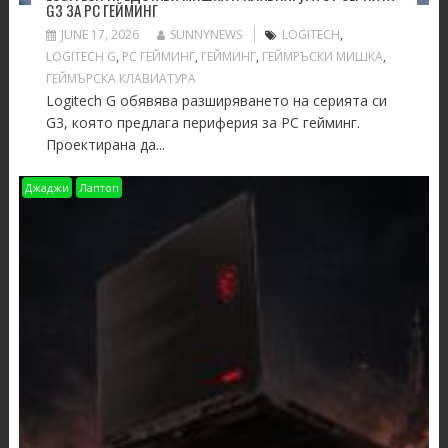
G3 ЗА PC ГЕЙМИНГ
JUNE 17, 2026
SUNNYNEWS
LOGITECH
,
LOGITECH G
,
PC ГЕЙМИНГ
,
ГЕЙМИНГ
,
ГЕЙМРЪСКИ МИШКА
,
ГЕЙМЪРСКА КЛАВИАТУРА
Logitech G oбявява разширяването на серията си
G3, която предлага периферия за PC гейминг.
Проектирана да...
Джаджи
Лаптоп