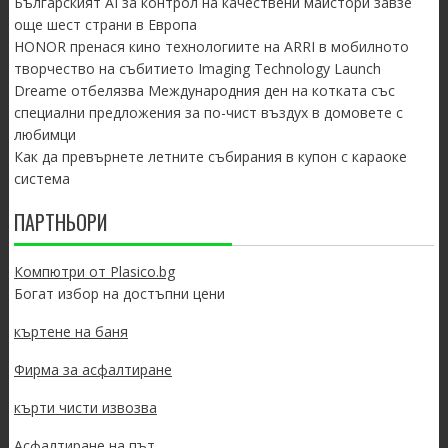
Българският AI за контрол на качествени майстори завзе
още шест страни в Европа
HONOR пренася кино технологиите на ARRI в мобилното
творчество на събитието Imaging Technology Launch
Dreame отбелязва Международния ден на котката със
специални предложения за по-чист въздух в домовете с
любимци
Как да превърнете летните събирания в купон с караоке
система
ПАРТНЬОРИ
Компютри от Plasico.bg
Богат избор на достъпни цени
къртене на баня
Фирма за асфалтиране
кърти чисти извозва
Асфалтиране на път