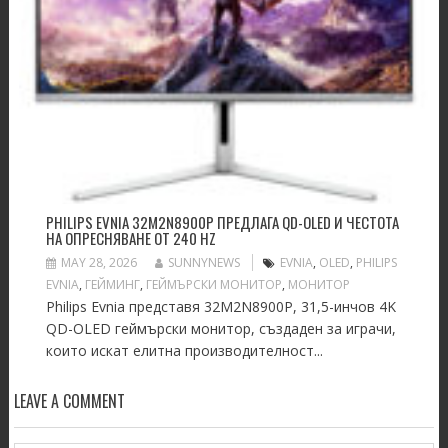
PHILIPS EVNIA 32M2N8900P ПРЕДЛАГА QD-OLED И ЧЕСТОТА
НА ОПРЕСНЯВАНЕ ОТ 240 HZ
MAY 28, 2026
SUNNYNEWS
EVNIA
,
OLED
,
PHILIPS
EVNIA
,
ГЕЙМИНГ
,
ГЕЙМЪРСКИ МОНИТОР
,
МОНИТОР
Philips Evnia представя 32M2N8900P, 31,5-инчов 4K
QD-OLED геймърски монитор, създаден за играчи,
които искат елитна производителност...
LEAVE A COMMENT