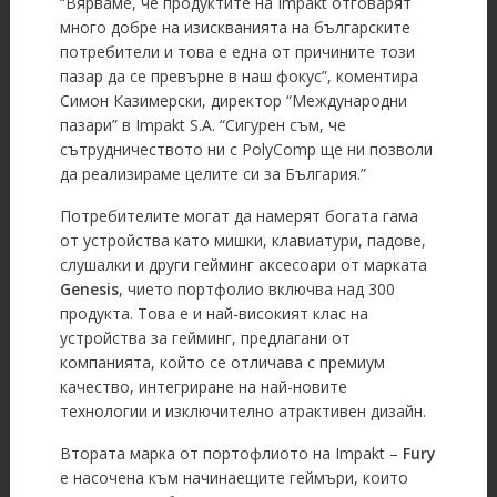
“Вярваме, че продуктите на Impakt отговарят
много добре на изискванията на българските
потребители и това е една от причините този
пазар да се превърне в наш фокус”, коментира
Симон Казимерски, директор “Международни
пазари” в Impakt S.A. “Сигурен съм, че
сътрудничеството ни с PolyComp ще ни позволи
да реализираме целите си за България.”
Потребителите могат да намерят богата гама
от устройства като мишки, клавиатури, падове,
слушалки и други гейминг аксесоари от марката
Genesis
, чието портфолио включва над 300
продукта. Това е и най-високият клас на
устройства за гейминг, предлагани от
компанията, който се отличава с премиум
качество, интегриране на най-новите
технологии и изключително атрактивен дизайн.
Втората марка от портофлиото на Impakt –
Fury
е насочена към начинаещите геймъри, които