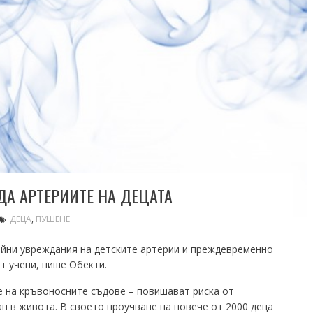
А АРТЕРИИТЕ НА ДЕЦАТА
ДЕЦА
,
ПУШЕНЕ
йни увреждания на детските артерии и преждевременно
т учени, пише Обекти.
е на кръвоносните съдове – повишават риска от
ап в живота. В своето проучване на повече от 2000 деца