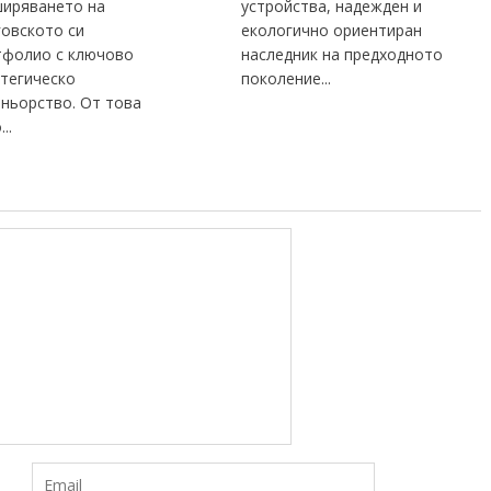
ширяването на
устройства, надежден и
говското си
екологично ориентиран
тфолио с ключово
наследник на предходното
атегическо
поколение...
ньорство. От това
..