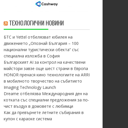
ТЕХНОЛОГИЧНИ НОВИНИ
БТС и Yettel отбелязват юбилея на
движението „Опознай България – 100
национални туристически обекта“ със
специална изложба в София
Българският AI за контрол на качествени
майстори завзе още шест страни в Европа
HONOR пренася кино технологиите на ARRI
в мобилното творчество на събитието
Imaging Technology Launch
Dreame отбелязва Международния ден на
котката със специални предложения за по-
чист въздух в домовете с любимци
Как да превърнете летните събирания в
купон с караоке система