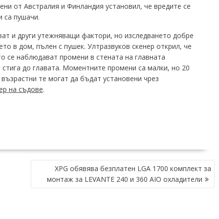
чени от Австралия и Финландия установил, че вредите се
 са пушачи.
ат и други утежняващи фактори, но изследването добре
ето в дом, пълен с пушек. Ултразвуков скенер открил, че
то се наблюдават промени в стената на главната
 стига до главата. Моментните промени са малки, но 20
 възрастни те могат да бъдат установени чрез
ер на съдове
.
XPG обявява безплатен LGA 1700 комплект за
монтаж за LEVANTE 240 и 360 AIO охладители