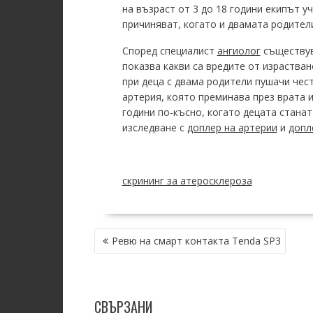
на възраст от 3 до 18 години екипът у
причиняват, когато и двамата родители
Според специалист
ангиолог
съществув
показва какви са вредите от израстван
при деца с двама родители пушачи чес
артерия, която преминава през врата и
години по-късно, когато децата станат
изследване с
доплер на артерии
и
допл
скрининг за атеросклероза
POST
Ревю на смарт контакта Tenda SP3
NAVIGATION
СВЪРЗАНИ