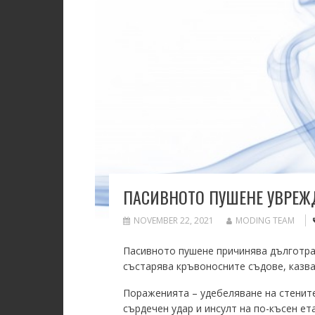
ПАСИВНОТО ПУШЕНЕ УВРЕЖД
NOVEMBER 22, 2021
MODING TEAM
Пасивното пушене причинява дълготра
състарява кръвоносните съдове, казва
Пораженията – удебеляване на стенит
сърдечен удар и инсулт на по-късен ет