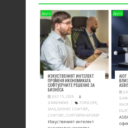
Друго
Друго
ИЗКУСТВЕНИЯТ ИНТЕЛЕКТ
AIOT
ПРОМЕНЯ ИКОНОМИКАТА
ВЛИЗ
СОФТУЕРНИТЕ РЕШЕНИЕ ЗА
ASBI
БИЗНЕСА
JU
JULY 15, 2026
SUN
SUNNYNEWS
FORSCOPE
,
XIAO
SAAS
,
БИЗНЕС СОФТУЕР
,
БЪЛ
СОФТУЕР
,
СОФТУЕРЕН БРОКЕР
ASB
Изкуственият интелект
офи
значително ускорява