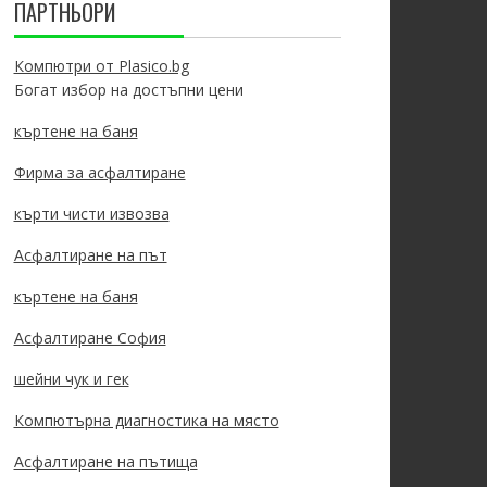
ПАРТНЬОРИ
Компютри от Plasico.bg
Богат избор на достъпни цени
къртене на баня
Фирма за асфалтиране
кърти чисти извозва
Асфалтиране на път
къртене на баня
Асфалтиране София
шейни чук и гек
Компютърна диагностика на място
Асфалтиране на пътища