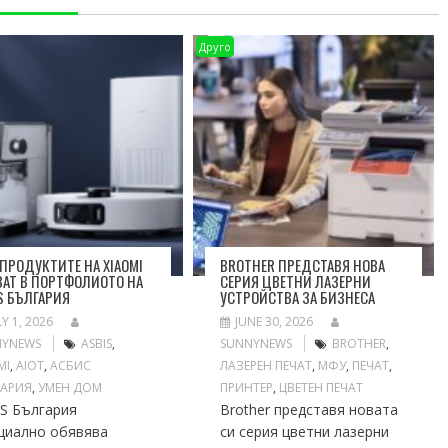
Друго
 ПРОДУКТИТЕ НА XIAOMI
BROTHER ПРЕДСТАВЯ НОВА
АТ В ПОРТФОЛИОТО НА
СЕРИЯ ЦВЕТНИ ЛАЗЕРНИ
S БЪЛГАРИЯ
УСТРОЙСТВА ЗА БИЗНЕСА
LY 1, 2026
JUNE 30, 2026
NYNEWS
ASBIS
,
SUNNYNEWS
BROTHER
,
MI
,
АIOT
,
АСБИС
ЛАЗЕРЕН ПЕЧАТ
,
МФУ
,
ПЕЧАТ
,
ГАРИЯ
,
УМЕН ДОМ
ПРИНТЕР
,
ЦВЕТЕН ПЕЧАТ
IS България
Brother представя новата
циално обявява
си серия цветни лазерни