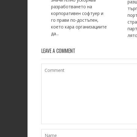
раз
разработването на
тър
корпоративен софтуер и
пор
го прави по-достъпен,
стр
което кара организациите
парт
да...
лято.
LEAVE A COMMENT