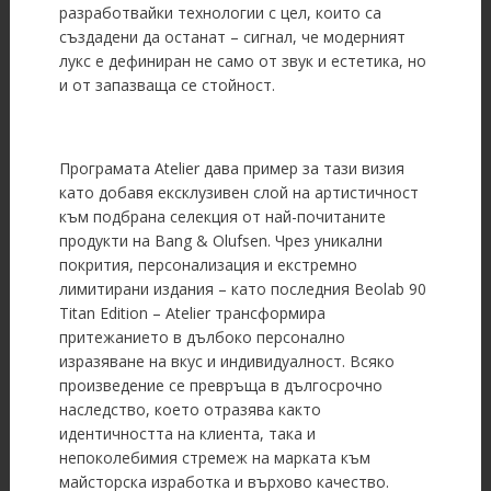
разработвайки технологии с цел, които са
създадени да останат – сигнал, че модерният
лукс е дефиниран не само от звук и естетика, но
и от запазваща се стойност.
Програмата Atelier дава пример за тази визия
като добавя ексклузивен слой на артистичност
към подбрана селекция от най-почитаните
продукти на Bang & Olufsen. Чрез уникални
покрития, персонализация и екстремно
лимитирани издания – като последния Beolab 90
Titan Edition – Atelier трансформира
притежанието в дълбоко персонално
изразяване на вкус и индивидуалност. Всяко
произведение се превръща в дългосрочно
наследство, което отразява както
идентичността на клиента, така и
непоколебимия стремеж на марката към
майсторска изработка и върхово качество.