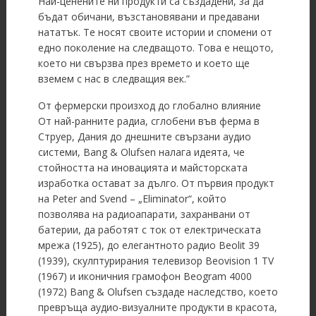
Най-ценените ни продукти са създадени, за да
бъдат обичани, възстановявани и предавани
нататък. Те носят своите истории и спомени от
едно поколение на следващото. Това е нещото,
което ни свързва през времето и което ще
вземем с нас в следващия век.”
От фермерски произход до глобално влияние
От най-ранните радиа, сглобени във ферма в
Струер, Дания до днешните свързани аудио
системи, Bang & Olufsen налага идеята, че
стойността на иновацията и майсторската
изработка остават за дълго. От първия продукт
на Peter and Svend – „Eliminator“, който
позволява на радиоапарати, захранвани от
батерии, да работят с ток от електрическата
мрежа (1925), до елегантното радио Beolit 39
(1939), скулптурирания телевизор Beovision 1 TV
(1967) и иконичния грамофон Beogram 4000
(1972) Bang & Olufsen създаде наследство, което
превръща аудио-визуалните продукти в красота,