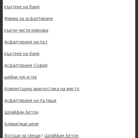
къртене на баня
Фирма за асфалтиране
кърти чисти извозва
Асфалтиране на път
къртене на баня
Асфалтиране София
шейни чук и гек
Компютърна диагностика на място
Асфалтиране на пътища
Шлайфан Бетон
Климатици цени
Восъци за свещи
I
Шлайфан Бетон