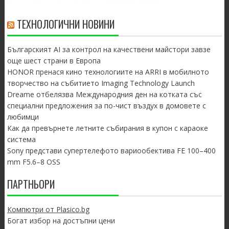
ТЕХНОЛОГИЧНИ НОВИНИ
Българският AI за контрол на качествени майстори завзе
още шест страни в Европа
HONOR пренася кино технологиите на ARRI в мобилното
творчество на събитието Imaging Technology Launch
Dreame отбелязва Международния ден на котката със
специални предложения за по-чист въздух в домовете с
любимци
Как да превърнете летните събирания в купон с караоке
система
Sony представи супертелефото вариообектива FE 100–400
mm F5.6–8 OSS
ПАРТНЬОРИ
Компютри от Plasico.bg
Богат избор на достъпни цени