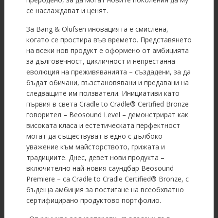
се наслаждават и ценят.
За Bang & Olufsen иновацията е смислена,
когато се простира във времето. Представянето
на всеки нов продукт е оформено от амбицията
за дълговечност, цикличност и непрестанна
еволюция на преживяванията – създадени, за да
бъдат обичани, възстановявани и предавани на
следващите им ползватели. Инициативи като
първия в света Cradle to Cradle® Certified Bronze
говорител – Beosound Level – демонстрират как
високата класа и естетическата перфектност
могат да съществуват в едно с дълбоко
уважение към майсторството, грижата и
традициите. Днес, девет нови продукта –
включително най-новия саундбар Beosound
Premiere – са Cradle to Cradle Certified® Bronze, с
бъдеща амбиция за постигане на всеобхватно
сертифицирано продуктово портфолио.