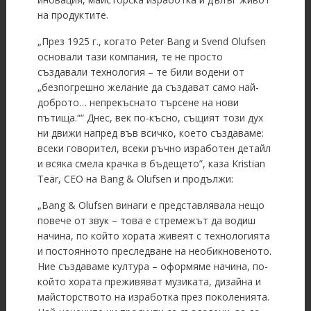
на продуктите.
„През 1925 г., когато Peter Bang и Svend Olufsen
основали тази компания, те не просто
създавали технология – те били водени от
„безпогрешно желание да създават само най-
доброто… непрекъснато търсене на нови
пътища.““ Днес, век по-късно, същият този дух
ни движи напред във всичко, което създаваме:
всеки говорител, всеки ръчно изработен детайл
и всяка смела крачка в бъдещето”, каза Kristian
Teär, CEO на Bang & Olufsen и продължи:
„Bang & Olufsen винаги е представлявала нещо
повече от звук – това е стремежът да водиш
начина, по който хората живеят с технологията
и постоянното преследване на необикновеното.
Ние създаваме култура – оформяме начина, по-
който хората преживяват музиката, дизайна и
майсторството на изработка през поколенията.