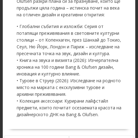
Olufsen разкри плана си за празнуване, който ще
продължи цяла година – истинска почит на века
на отличен дизайн и креативни открития:
• Глобални събития и изложби: Серия от
потапящи преживявания в световните културни
столици – от Копенхаген, през Шанхай до Токио,
Сеул, Ню Йорк, Лондон и Париж – изследване на
пресечната точка на звук, дизайн и култура.
• Книга на звука и визията (2026): Изчерпателна
хроника на 100 години Bang & Olufsen дизайн,
иновация и културно влияние.
• Турове в Струер (2026): Изследване на родното
място на марката с ексклузивни турове и
архивни преживявания.
• Колекция аксесоари: Курирани лайфстайл
предмети, които почитат осезаемата красота на
дизайнерското ДНК на Bang & Olufsen.