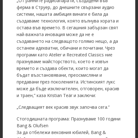
„От ранните радиоапарати, създадени във
ферма в Струер, до днешните свързани аудио
системи, нашата амбиция винаги е била да
създаваме технология, която вълнува хората и
остава във времето. В сегашния забързан свят
най-важната иновация може да не е
създаването на следващото голямо нещо, а да
останем адекватни, обичани и почитани. Чрез
програми като Atelier и Recreated Classics ние
празнуваме майсторството, което е извън
времето и създава обекти, които могат да
бъдат възстановявани, преосмисляни и
предавани през поколенията. Истинският лукс
може да бъде изключителен, отговорен, красив
и траен,” каза Kristian Teär и заключи:
„Следващият век красив звук започва сега.”
Стогодишната програма: Празнуваме 100 години
Bang & Olufsen
За да отбележи вековния юбилей, Bang &