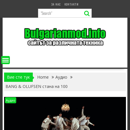
Skip
ЗА НАС
КОНТАКТИ
to
content
Вие сте тук
Home
Аудио
BANG & OLUFSEN стана на 100
Аудио