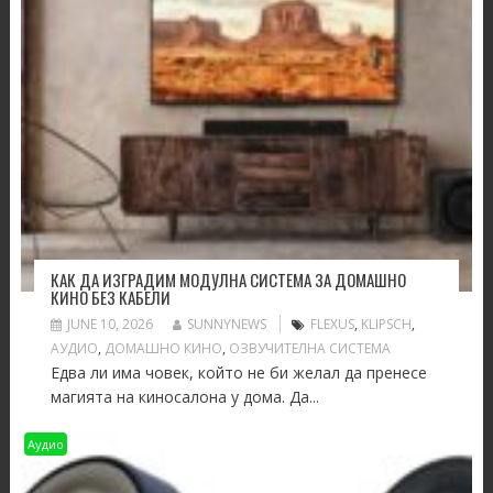
КАК ДА ИЗГРАДИМ МОДУЛНА СИСТЕМА ЗА ДОМАШНО
КИНО БЕЗ КАБЕЛИ
JUNE 10, 2026
SUNNYNEWS
FLEXUS
,
KLIPSCH
,
АУДИО
,
ДОМАШНО КИНО
,
ОЗВУЧИТЕЛНА СИСТЕМА
Едва ли има човек, който не би желал да пренесе
магията на киносалона у дома. Да...
Аудио