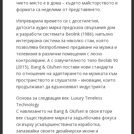
чието място е в дома – където майсторството и
формата са неделими от представянето.
Изпреварила времето си с десетилетия,
датската аудио марка предсказа свързания дом
и разработи системата Beolink (1986); напълно
интегрирана система за няколко стаи, която
позволява безпроблемно предаване на музика и
телевизия в различни помещения с лесно
контролиране. А с озвучителното тяло Beolab 90
(2015), Bang & Olufsen постави нови стандарти
по отношение на адаптирането на музиката към
пространството и слушателя – иновации, които
продължават да вдъхновяват индустрията.
Основа за следващия век: Luxury Timeless
Technology
С навлизането на Bang & Olufsen в своя втори
век съществуване марката задълбочава фокуса
си върху усъвършенстваната изработка,
запазвайки своите дизайнерски икони и