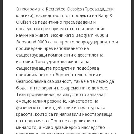
В програмата Recreated Classics (Пресъздадени
класики), наследството от продукти на Bang &
Olufsen са педантично пресъздадени и
погледнати през призмата на съвременния
начин на живот. Икони като Beogram 4000 и
Beosound 9000 са не просто репродуцирани, но и
произведени чрез използването на
съществуващи компоненти с десетилетна
история. Това удължава живота на
съществуващите продукти и подобрява
преживяването с обновена технология и
безпроблемна свързаност, така че те лесно да
бъдат интегрирани в съвременните домове.
Тези произведения на изкуството запазват
емоционалния резонанс, качеството на
физическо взаимодействие и скулптурната
красота, които са ги направили неостаряващи
на първо място. Това не са реликви от
миналото, а живо дизайнерско наследство –
преродено, за да могат новите поколения да му