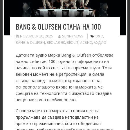
BANG & OLUFSEN СТАНА НА 100
NOVEMBER 28, 2025
SUNNYNEWS
B&O
,
BANG & OLUFSEN
,
BEOLAB 90
,
BEOLIT
,
АСБИС
,
АУДИО
Датската аудио марка Bang & Olufsen отбелязва
важно събитие: 100 години от оформянето на
начина, по който светът възприема звука. Този
вековен момент не е ретроспекция, а смела
стъпка напред – към затвърждаването на
основополагащото вярване на марката, че
срещата на технологията с изкуството създава
нещо наистина необикновено.
С навлизането на марката в новия век тя
продължава да създава неподвластни на
времето преживявания, които обединяват
иновация, майсторска изработка и дълъг живот