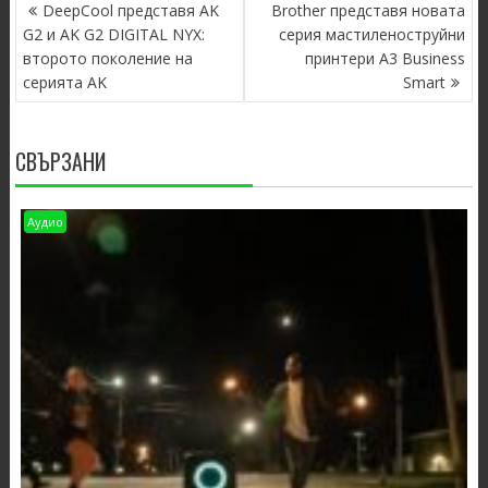
POST
DeepCool представя AK
Brother представя новата
NAVIGATION
G2 и AK G2 DIGITAL NYX:
серия мастиленоструйни
второто поколение на
принтери A3 Business
серията AK
Smart
СВЪРЗАНИ
Аудио