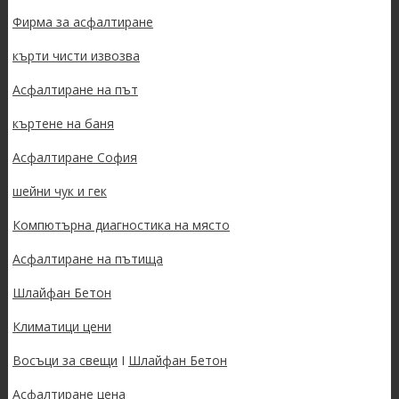
Фирма за асфалтиране
кърти чисти извозва
Асфалтиране на път
къртене на баня
Асфалтиране София
шейни чук и гек
Компютърна диагностика на място
Асфалтиране на пътища
Шлайфан Бетон
Климатици цени
Восъци за свещи
I
Шлайфан Бетон
Асфалтиране цена