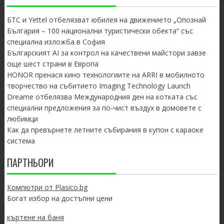
БТС и Yettel отбелязват юбилея на движението „Опознай
България – 100 национални туристически обекта“ със
специална изложба в София
Българският AI за контрол на качествени майстори завзе
още шест страни в Европа
HONOR пренася кино технологиите на ARRI в мобилното
творчество на събитието Imaging Technology Launch
Dreame отбелязва Международния ден на котката със
специални предложения за по-чист въздух в домовете с
любимци
Как да превърнете летните събирания в купон с караоке
система
ПАРТНЬОРИ
Компютри от Plasico.bg
Богат избор на достъпни цени
къртене на баня