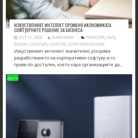
ИЗКУСТВЕНИЯТ ИНТЕЛЕКТ ПРОМЕНЯ ИКОНОМИКАТА
СОФТУЕРНИТЕ РЕШЕНИЕ ЗА БИЗНЕСА
JULY 15, 2026
SUNNYNEWS
FORSCOPE
,
SAAS
,
БИЗНЕС СОФТУЕР
,
СОФТУЕР
,
СОФТУЕРЕН БРОКЕР
Изкуственият интелект значително ускорява
разработването на корпоративен софтуер и го
прави по-достъпен, което кара организациите да...
Друго