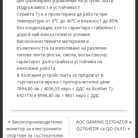
централизирано управление на устройствата.
Издръжливост и устойчивост
Серията TJ-6 е проектирана да работи при
температури от 0°C до 40°C и влажност до 85%
без кондензация, което гарантира стабилност
дори в най-взискателните условия.
Висококачествените материали и
възможността за използване на различни
типове ленти (восък, смола, восък/смола)
гарантират дълготрайна и устойчива на
износване работа.
В България устройствата се предлагат в
търговската мрежа с препоръчителна цени
7894,80 лв. / 4036,55 евро с ДДС за Brother TJ-
6421TN и 8998,80 лв. / 4601 евро с ДДС.
POST
Високопроизводителен
AOC GAMING Q27G4ZDR и
NAVIGATION
монитор за електронните
Q27G4SDR са QD-OLED
спортове за състезателни