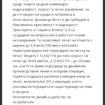
среди. Новите модели комбинират
издръжливост, скорост и лесно управление, за
да отговорят на нуждите на бизнеса в
логистиката, производството и дистрибуцията.
Максимална ефективност и надеждност
Принтерите от серията Brother TJ-6 са
създадени за непрекъсната работа и големи
натоварвания. Те позволяват печат на етикети с
ширина до 6,6 инча (168 мм) и използват
термотрансферен или термодиректен метод на
печат. Моделът TJ-6421TN достига скорост на
печат до 304,8 мм/сек, а TJ-6521TN – до 254 мм/
сек, което ги прави подходящи за динамични
производствени линии и складови операции.
Серията поддържа различни командни езици за
печат, включително ZPL2 емулация, което
улеснява интеграцията в съществуващи системи
и процеси.
Интелигентен дизайн и удобство за
потребителя