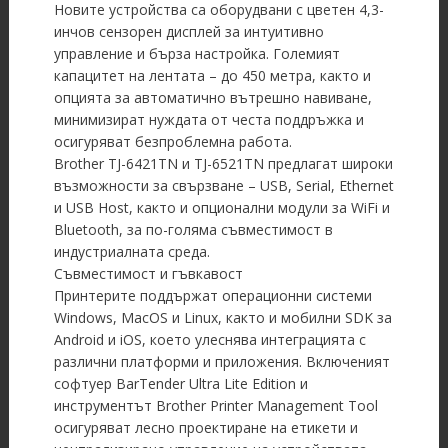
Новите устройства са оборудвани с цветен 4,3-
инчов сензорен дисплей за интуитивно
управление и бърза настройка. Големият
капацитет на лентата – до 450 метра, както и
опцията за автоматично вътрешно навиване,
минимизират нуждата от честа поддръжка и
осигуряват безпроблемна работа.
Brother TJ-6421TN и TJ-6521TN предлагат широки
възможности за свързване – USB, Serial, Ethernet
и USB Host, както и опционални модули за WiFi и
Bluetooth, за по-голяма съвместимост в
индустриалната среда.
Съвместимост и гъвкавост
Принтерите поддържат операционни системи
Windows, MacOS и Linux, както и мобилни SDK за
Android и iOS, което улеснява интеграцията с
различни платформи и приложения. Включеният
софтуер BarTender Ultra Lite Edition и
инструментът Brother Printer Management Tool
осигуряват лесно проектиране на етикети и