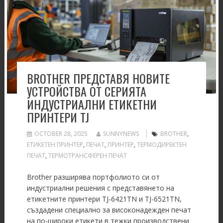
BROTHER ПРЕДСТАВЯ НОВИТЕ
УСТРОЙСТВА ОТ СЕРИЯТА
ИНДУСТРИАЛНИ ЕТИКЕТНИ
ПРИНТЕРИ TJ
OCTOBER 28, 2025
SUNNYNEWS
BROTHER
,
ЕТИКЕТЕН ПРИНТЕР
,
ПЕЧАТ
,
ПРИНТЕР
,
ТЕРМОДИРЕКТЕН
ПЕЧАТ
,
ТЕРМОТРАНСФЕРЕН ПЕЧАТ
Brother разширява портфолиото си от
индустриални решения с представянето на
етикетните принтери TJ-6421TN и TJ-6521TN,
създадени специално за високонадежден печат
на по-широки етикети в тежки производствени