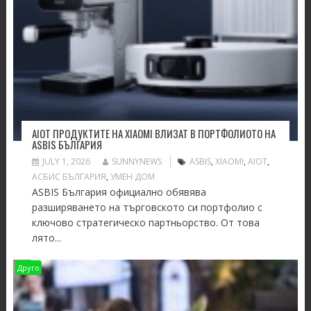
AIOT ПРОДУКТИТЕ НА XIAOMI ВЛИЗАТ В ПОРТФОЛИОТО НА
ASBIS БЪЛГАРИЯ
JULY 1, 2026
SUNNYNEWS
ASBIS
,
XIAOMI
,
АIOT
,
АСБИС БЪЛГАРИЯ
,
УМЕН ДОМ
ASBIS България официално обявява
разширяването на търговското си портфолио с
ключово стратегическо партньорство. От това
лято...
Друго