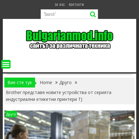
Skip
ЗА НАС
КОНТАКТИ
to
content
Вие сте тук
Home
Друго
Brother представя новите устройства от серията
индустриални етикетни принтери TJ
Друго