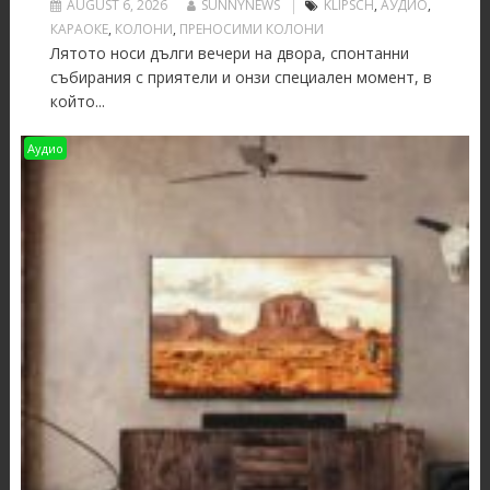
AUGUST 6, 2026
SUNNYNEWS
KLIPSCH
,
АУДИО
,
КАРАОКЕ
,
КОЛОНИ
,
ПРЕНОСИМИ КОЛОНИ
Лятото носи дълги вечери на двора, спонтанни
събирания с приятели и онзи специален момент, в
който...
Аудио