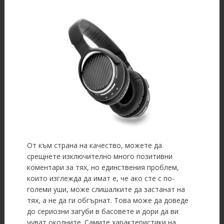
От към страна на качество, можете да
срещнете изключително много позитивни
коментари за тях, но единствения проблем,
които изглежда да имат е, че ако сте с по-
големи уши, може слишалките да застанат на
тях, а не да ги обгърнат. Това може да доведе
до сериозни загуби в басовете и дори да ви
чуват околните. Самите характеристики на