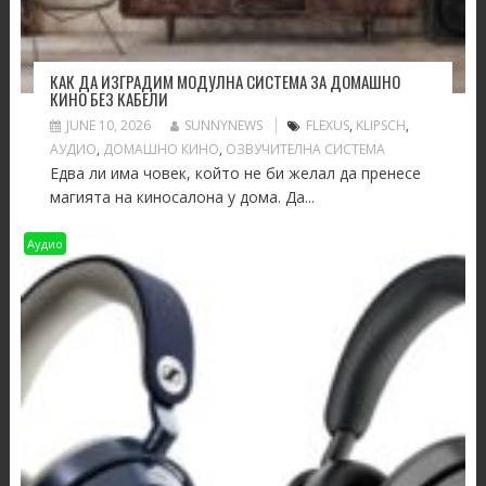
КАК ДА ИЗГРАДИМ МОДУЛНА СИСТЕМА ЗА ДОМАШНО
КИНО БЕЗ КАБЕЛИ
JUNE 10, 2026
SUNNYNEWS
FLEXUS
,
KLIPSCH
,
АУДИО
,
ДОМАШНО КИНО
,
ОЗВУЧИТЕЛНА СИСТЕМА
Едва ли има човек, който не би желал да пренесе
магията на киносалона у дома. Да...
Аудио