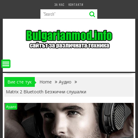
Skip
ЗА НАС
КОНТАКТИ
to
content
Вие сте тук
Home
Аудио
Matrix 2 Bluetooth Безжични слушалки
Аудио