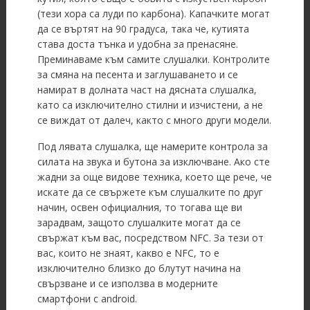
(тези хора са луди по карбона). Капачките могат
да се въртят на 90 градуса, така че, кутията
става доста тънка и удобна за пренасяне.
Преминаваме към самите слушалки. Контролите
за смяна на песента и заглушаването и се
намират в долната част на дясната слушалка,
като са изключително стилни и изчистени, а не
се виждат от далеч, както с много други модели.
Под лявата слушалка, ще намерите контрола за
силата на звука и бутона за изключване. Ако сте
жадни за още видове техника, което ще рече, че
искате да се свържете към слушалките по друг
начин, освен официалния, то тогава ще ви
зарадвам, защото слушалките могат да се
свържат към вас, посредством NFC. За тези от
вас, които не знаят, какво е NFC, то е
изключително близко до блутут начина на
свързване и се използва в модерните
смартфони с android.