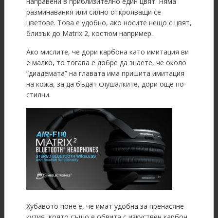
направени в приблизително един цвят. Няма
разминавания или силно открояващи се
цветове. Това е удобно, ако носите нещо с цвят,
близък до Matrix 2, костюм например.
Ако мислите, че дори карбона като имитация ви
е малко, то тогава е добре да знаете, че около
“диадемата” на главата има пришита имитация
на кожа, за да бъдат слушалките, дори още по-
стилни.
Хубавото поне е, че имат удобна за пренасяне
кутия, която също е обвита с изкуствен карбон