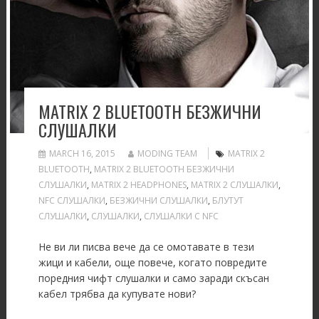
MATRIX 2 BLUETOOTH БЕЗЖИЧНИ
СЛУШАЛКИ
MARCH 16, 2015
MODING TEAM
MATRIX 2
BLUETOOTH
,
MATRIX 2 BLUETOOTH БЕЗЖИЧНИ
СЛУШАЛКИ
,
MATRIX 2 HEADPHONES
,
MATRIX 2 СЛУШАЛКИ
,
NFC СЛУШАЛКИ
,
БЕЗЖИЧНИ СЛУШАЛКИ
,
БЛУТУТ
СЛУШАЛКИ
,
СЛУШАЛКИ
,
СЛУШАЛКИ С NFC
Не ви ли писва вече да се омотавате в тези
жици и кабели, още повече, когато повредите
поредния чифт слушалки и само заради скъсан
кабел трябва да купувате нови?