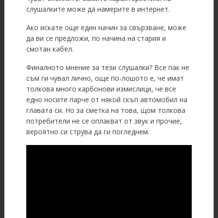
слушалките може да намерите в интернет.
Ако искате още един начин за свързване, може
да ви се предложи, по начина на стария и
смотан кабел.
Финалното мнение за тези слушалки? Все пак не
съм ги чувал лично, още по-лошото е, че имат
толкова много карбонови измислици, че все
едно носите парче от някой скъп автомобил на
главата си. Но за сметка на това, щом толкова
потребители не се оплакват от звук и прочие,
вероятно си струва да ги погледнем.