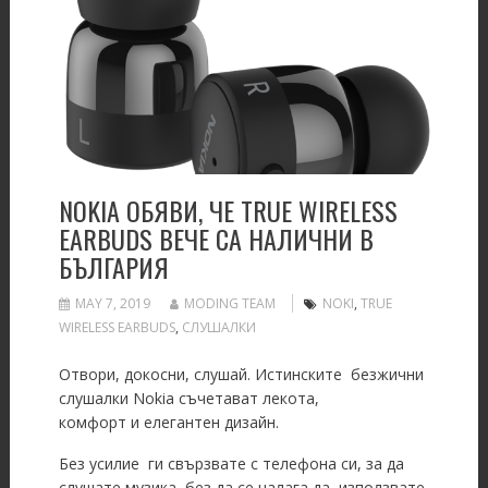
NOKIA ОБЯВИ, ЧЕ TRUE WIRELESS
EARBUDS ВЕЧЕ СА НАЛИЧНИ В
БЪЛГАРИЯ
MAY 7, 2019
MODING TEAM
NOKI
,
TRUE
WIRELESS EARBUDS
,
СЛУШАЛКИ
Отвори, докосни, слушай. Истинските безжични
слушалки Nokia съчетават лекота,
комфорт и елегантен дизайн.
Без усилие ги свързвате с телефона си, за да
слушате музика, без да се налага да използвате