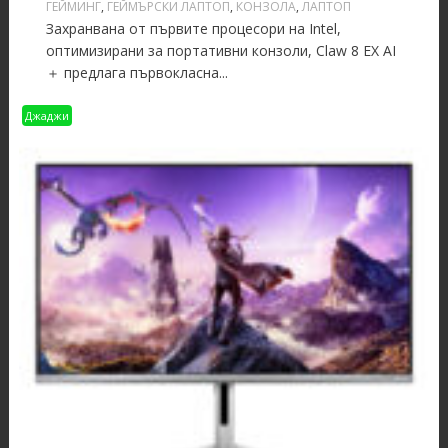
ГЕЙМИНГ
,
ГЕЙМЪРСКИ ЛАПТОП
,
КОНЗОЛА
,
ЛАПТОП
Захранвана от първите процесори на Intel,
оптимизирани за портативни конзоли, Claw 8 EX AI
＋ предлага първокласна...
Джаджи