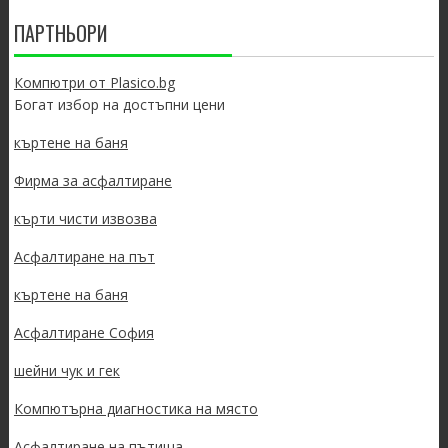
ПАРТНЬОРИ
Компютри от Plasico.bg
Богат избор на достъпни цени
къртене на баня
Фирма за асфалтиране
кърти чисти извозва
Асфалтиране на път
къртене на баня
Асфалтиране София
шейни чук и гек
Компютърна диагностика на място
Асфалтиране на пътища