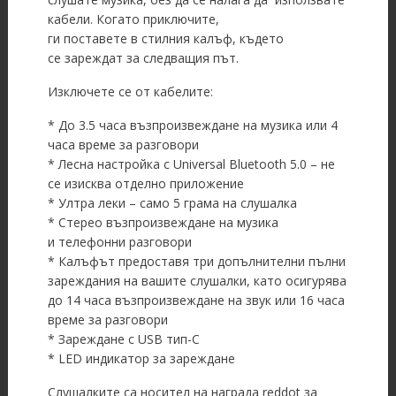
кабели. Когато приключите,
ги поставете в стилния калъф, където
се зареждат за следващия път.
Изключете се от кабелите:
* До 3.5 часа възпроизвеждане на музика или 4
часа време за разговори
* Лесна настройка с Universal Bluetooth 5.0 – не
се изисква отделно приложение
* Ултра леки – само 5 грама на слушалка
* Стерео възпроизвеждане на музика
и телефонни разговори
* Калъфът предоставя три допълнителни пълни
зареждания на вашите слушалки, като осигурява
до 14 часа възпроизвеждане на звук или 16 часа
време за разговори
* Зареждане с USB тип-C
* LED индикатор за зареждане
Слушалките са носител на награда reddot за