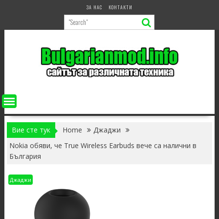
Skip
ЗА НАС
КОНТАКТИ
to
content
Вие сте тук
Home
Джаджи
Nokia обяви, че True Wireless Earbuds вече са налични в
България
Джаджи