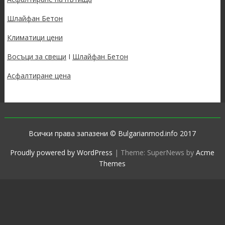
Шлайфан Бетон
Климатици цени
Восъци за свещи
I
Шлайфан Бетон
Асфалтиране цена
Всички права запазени © Bulgarianmod.info 2017
Proudly powered by WordPress
|
Theme: SuperNews by
Acme
Themes